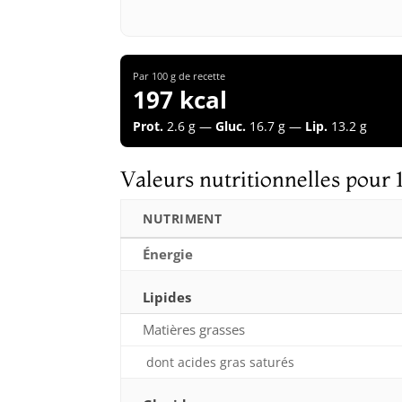
Par 100 g de recette
197 kcal
Prot.
2.6 g —
Gluc.
16.7 g —
Lip.
13.2 g
Valeurs nutritionnelles pour 
NUTRIMENT
Énergie
Lipides
Matières grasses
dont acides gras saturés