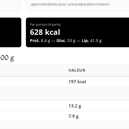
approximatives pour une préparation maison.
Par portion (4 parts)
628 kcal
Prot.
8.4 g —
Gluc.
53 g —
Lip.
41.9 g
100 g
VALEUR
197 kcal
13.2 g
7.9 g