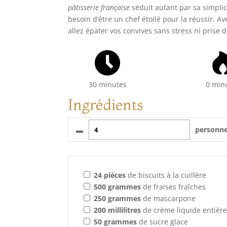
pâtisserie française
séduit autant par sa simplic
besoin d’être un chef étoilé pour la réussir. 
allez épater vos convives sans stress ni prise de 
30 minutes
0 min
Ingrédients
–
personn
24
pièces
de biscuits à la cuillère
500
grammes
de fraises fraîches
250
grammes
de mascarpone
200
millilitres
de crème liquide entièr
50
grammes
de sucre glace