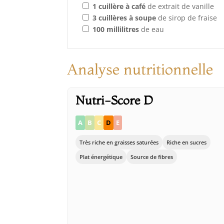
1
cuillère à café
de extrait de vanille
3
cuillères à soupe
de sirop de fraise
100
millilitres
de eau
Analyse nutritionnelle
Nutri-Score D
A
B
C
D
E
Très riche en graisses saturées
Riche en sucres
Plat énergétique
Source de fibres