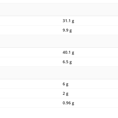
31.1 g
9.9 g
40.1 g
6.5 g
6 g
2 g
0.96 g