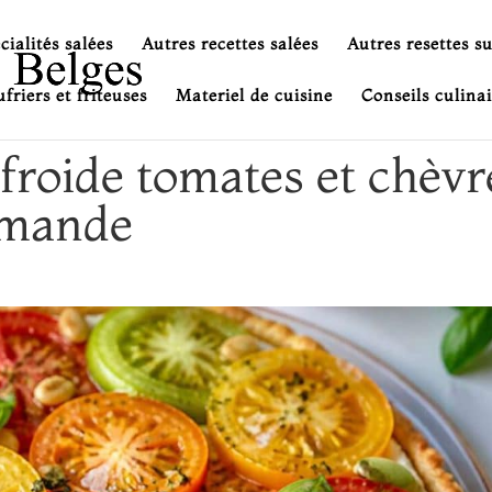
cialités salées
Autres recettes salées
Autres resettes s
friers et friteuses
Materiel de cuisine
Conseils culinai
 froide tomates et chèvr
urmande