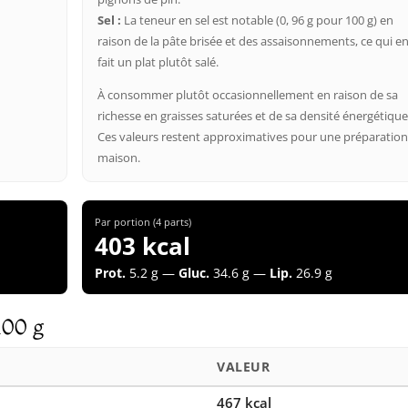
Sel :
La teneur en sel est notable (0, 96 g pour 100 g) en
raison de la pâte brisée et des assaisonnements, ce qui e
fait un plat plutôt salé.
À consommer plutôt occasionnellement en raison de sa
richesse en graisses saturées et de sa densité énergétique
Ces valeurs restent approximatives pour une préparatio
maison.
Par portion (4 parts)
403 kcal
Prot.
5.2 g —
Gluc.
34.6 g —
Lip.
26.9 g
100 g
VALEUR
467 kcal