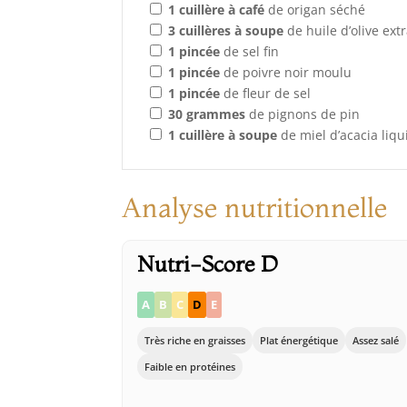
1
cuillère à café
de origan séché
3
cuillères à soupe
de huile d’olive ext
1
pincée
de sel fin
1
pincée
de poivre noir moulu
1
pincée
de fleur de sel
30
grammes
de pignons de pin
1
cuillère à soupe
de miel d’acacia liqu
Analyse nutritionnelle
Nutri-Score D
A
B
C
D
E
Très riche en graisses
Plat énergétique
Assez salé
Faible en protéines