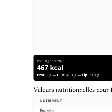
Par 100 g de recette
467 kcal
Prot.
6 g —
Gluc.
40.1 g —
Lip.
31.1 g
Valeurs nutritionnelles pour 
NUTRIMENT
Énergie