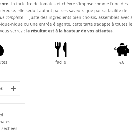
ente.
La tarte froide tomates et chèvre s’impose comme l’une des
énéreuse, elle séduit autant par ses saveurs que par sa facilité de
ique complexe
— juste des ingrédients bien choisis, assemblés avec 
ique-nique ou une entrée élégante, cette tarte s’adapte à toutes l
 vous verrez :
le résultat est à la hauteur de vos attentes
.
utes
facile
€€
+
es
oi
mates
 séchées