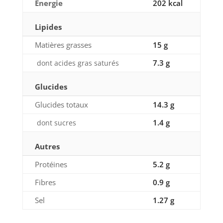
Énergie
202 kcal
Lipides
Matières grasses
15 g
7.3 g
dont acides gras saturés
Glucides
Glucides totaux
14.3 g
1.4 g
dont sucres
Autres
Protéines
5.2 g
Fibres
0.9 g
Sel
1.27 g