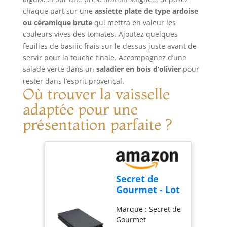
sans problème
de coco sur des rouleaux de levure?
chaque part sur une
assiette plate de type ardoise
Oui, nos pinceaux de cuisson en
ou céramique brute
qui mettra en valeur les
silicone sont prêts. Design monobloc
couleurs vives des tomates. Ajoutez quelques
amélioré : la tête de brosse du gril
feuilles de basilic frais sur le dessus juste avant de
ne tombera jamais ou ne se
servir pour la touche finale. Accompagnez d’une
détachera jamais de la poignée
salade verte dans un
saladier en bois d’olivier
pour
lorsque vous les brossez et les
rester dans l’esprit provençal.
nettoyez. Il n'héberge pas de
Où trouver la vaisselle
bactéries et est moins sujet aux
adaptée pour une
taches. Vous ne serez jamais en
colère contre la nourriture. La
présentation parfaite ?
poignée peut fournir une grande
durabilité à notre brosse à huile et
sa longueur est suffisamment longue
pour la maintenir fermement sans se
casser ni se tordre. Passe au lave-
Secret de
vaisselle : de conception
Gourmet - Lot
ergonomique, notre pinceau à
de 6 Assiettes
pâtisserie est durable et peut être
Marque : Secret de
Plates Ardoise
utilisé en toute sécurité au lave-
Gourmet
II 30cm Gris
vaisselle. L'eau ne pénètre jamais à