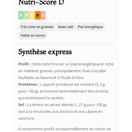
Nutri-Score D
A
B
C
D
E
Très riche en graisses
Assez salé
Plat énergétique
Faible en sucres
Synthèse express
Profil :
Cette tarte fine est un plat énergétique et riche
en matières grasses, principalement dues à la pâte
feuilletée au beurre et à l'huile d'olive.
Protéines :
L'apport protéique est modéré (5, 2 g
pour 100 g), provenant essentiellement des anchois
qui enrichissent la recette.
Sel :
La teneur en sel est élevée (1, 27 g pour 100 g),
due à la moutarde, aux anchois et aux câpres en
saumure.
À consommer plutôt occasionnellement en raison de