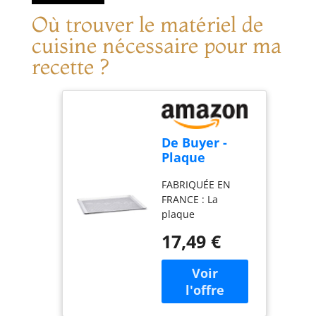
Où trouver le matériel de
cuisine nécessaire pour ma
recette ?
De Buyer -
Plaque
pâtissière en
FABRIQUÉE EN
aluminium
FRANCE : La
perforée aux
plaque
bords pincés -
rectangulaire 40 x
40 x 30 cm -,
17,49 €
30 cm de cuisson
Argent
pâtissière micro-
perforée à bord
pincés De Buyer
est idéale pour la