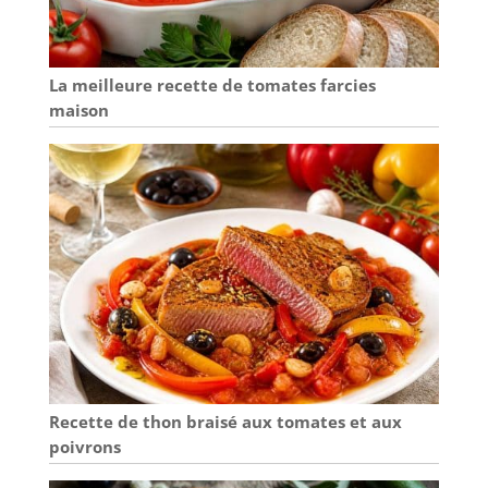
aux grandes
occasions. Une
planche apéro
La meilleure recette de tomates farcies
dinatoire qui
maison
traverse les saisons.
Recette de thon braisé aux tomates et aux
poivrons