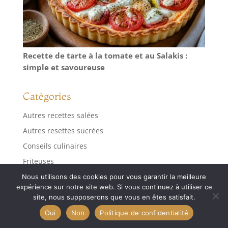
Recette de tarte à la tomate et au Salakis :
simple et savoureuse
Catégories
Autres recettes salées
Autres resettes sucrées
Conseils culinaires
Friteuses
Friteuses sans huile
Nous utilisons des cookies pour vous garantir la meilleure
expérience sur notre site web. Si vous continuez à utiliser ce
Gaufriers
site, nous supposerons que vous en êtes satisfait.
Gaufriers et friteuses
Oui
Non
Politique de confidentialité
Spécialités de bières