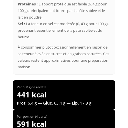
Protéines :
L'apport protéique est faible (6, 4 g pour
100 g), principalement fourni par la pâte sablée et le
lait en poudre.
Sel :
La teneur en sel est modérée (0, 43 g pour 100 g),
provenant essentiellement de la pâte sablée et du
beurre.
À consommer plutôt occasionnellement en raison de
sa teneur élevée en sucres et en graisses saturées. Ces
valeurs restent approximatives pour une préparation
maison.
Par 100 g de recette
441 kcal
Prot.
6.4 g —
Gluc.
63.4 g —
Lip.
17.9 g
Par portion (4 parts)
591 kcal