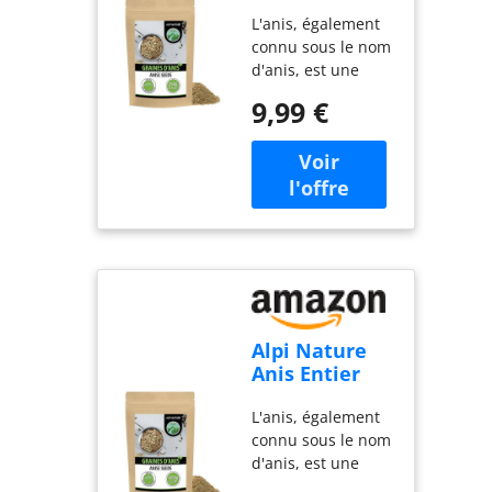
250g, Anis
L'anis, également
Vert en
connu sous le nom
Graines
d'anis, est une
Entières pour
épice aromatique
Thé et Cuisine
9,99 €
connue pour sa
saveur unique et
sucrée de réglisse
qui en fait une
épice précieuse
dans diverses
cuisines et un
ingrédient
essentiel dans de
nombreuses
recettes
Alpi Nature
classiques.
Anis Entier
Utilisation
1kg, Anis Vert
multiple: L'anis, un
L'anis, également
en Graines
ingrédient clé en
connu sous le nom
Entières pour
pâtisserie, est
d'anis, est une
Thé et Cuisine
idéal pour les
épice aromatique