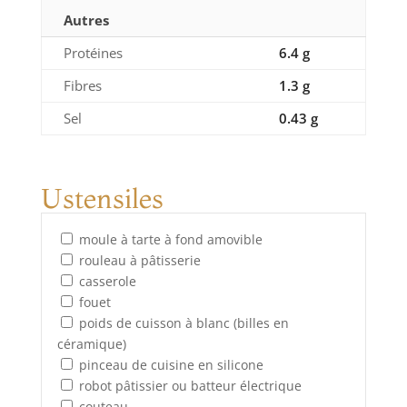
Autres
Protéines
6.4 g
Fibres
1.3 g
Sel
0.43 g
Ustensiles
moule à tarte à fond amovible
rouleau à pâtisserie
casserole
fouet
poids de cuisson à blanc (billes en
céramique)
pinceau de cuisine en silicone
robot pâtissier ou batteur électrique
couteau