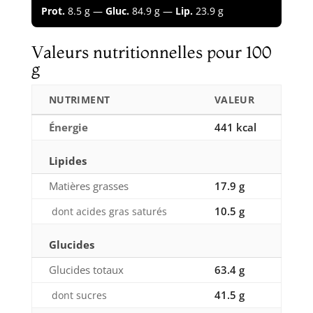
Prot.
8.5 g —
Gluc.
84.9 g —
Lip.
23.9 g
Valeurs nutritionnelles pour 100
g
NUTRIMENT
VALEUR
Énergie
441 kcal
Lipides
Matières grasses
17.9 g
10.5 g
dont acides gras saturés
Glucides
Glucides totaux
63.4 g
41.5 g
dont sucres