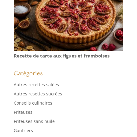
diverses occasions,
y compris les
dîners de famille,
les dîners, les
pique-niques, les
mariages, les
pendaisons de
crémaillère, les
fêtes au bord de la
Recette de tarte aux figues et framboises
piscine et bien
plus encore. Les
Catégories
assiettes en
porcelaine blanche
Autres recettes salées
de 15 cm
s'adaptent à toutes
Autres resettes sucrées
les assiettes et
Conseils culinaires
offrent à vous, à
votre famille et à
Friteuses
vos invités une
Friteuses sans huile
expérience de
repas agréable.
Gaufriers