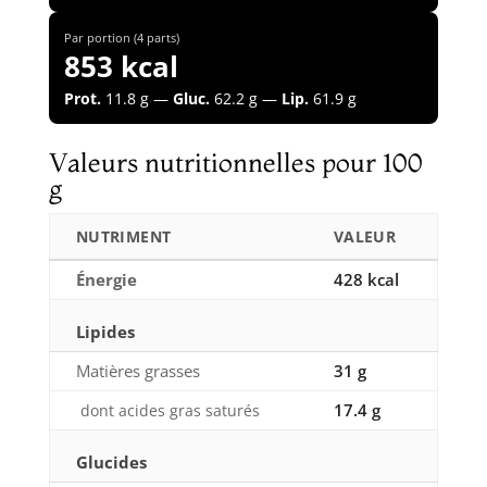
Par portion (4 parts)
853 kcal
Prot.
11.8 g —
Gluc.
62.2 g —
Lip.
61.9 g
Valeurs nutritionnelles pour 100
g
NUTRIMENT
VALEUR
Énergie
428 kcal
Lipides
Matières grasses
31 g
17.4 g
dont acides gras saturés
Glucides