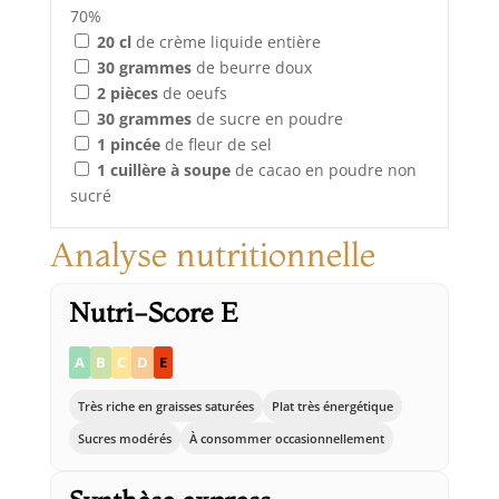
70%
20
cl
de crème liquide entière
30
grammes
de beurre doux
2
pièces
de oeufs
30
grammes
de sucre en poudre
1
pincée
de fleur de sel
1
cuillère à soupe
de cacao en poudre non
sucré
Analyse nutritionnelle
Nutri-Score E
A
B
C
D
E
Très riche en graisses saturées
Plat très énergétique
Sucres modérés
À consommer occasionnellement