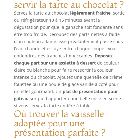
servir la tarte au chocolat ?
très polyvalents,
verser les billes
moule à tarte de
vous pouvez les
avant d’enfourner.
23 cm et se range
Servez la tarte au chocolat
légèrement fraîche
, sortie
utiliser pour les
Après usage, elles
facilement après
du réfrigérateur 10 à 15 minutes avant la
tartes, les pizzas,
se nettoient
utilisation dans la
dégustation pour que la ganache soit fondante sans
les muffins, les
simplement à la
boîte fournie pour
être trop froide. Découpez des parts nettes à l’aide
cordons bleus, les
main. Durables,
garder les perles
d’un couteau à lame lisse préalablement passé sous
gâteaux aux fruits,
sûres et sans BPA :
ensemble AIDE À
l’eau chaude et essuyé entre chaque coupe : vous
les gâteaux au
Fabriquées en
LIMITER LES
fromage frais, les
obtiendrez des tranches impeccables.
Déposez
céramique de
BULLES: Réparties
gâteaux au
chaque part sur une assiette à dessert
de couleur
qualité
sur du papier
chocolat, les tartes
alimentaire, ces
cuisson, les perles
claire ou blanche pour faire ressortir la couleur
aux fruits et autres
perles de cuisson
ajoutent du poids
intense du chocolat. Ajoutez une quenelle de crème
desserts. 👍
sont solides,
sur la pâte et
fouettée ou une boule de glace vanille à côté pour
【SERVICE
écologiques et
aident à réduire
un effet gourmand. Un
plat de présentation pour
CLIENTELE】La
conçues pour
les bulles et le
gâteau
sur pied apportera une belle mise en scène
marque VIDETOL
durer de
rétrécissement au
si vous servez la tarte entière à table.
est très aboutie et
nombreuses
four CÉRAMIQUE
Où trouver la vaisselle
appréciée par de
années. Tala – une
RÉSISTANTE À LA
adaptée pour une
nombreuses
référence depuis
CHALEUR: Les
personnes. Pour
1899 : Plus de 120
perles supportent
présentation parfaite ?
nous, la qualité est
ans d’expérience
la cuisson au four