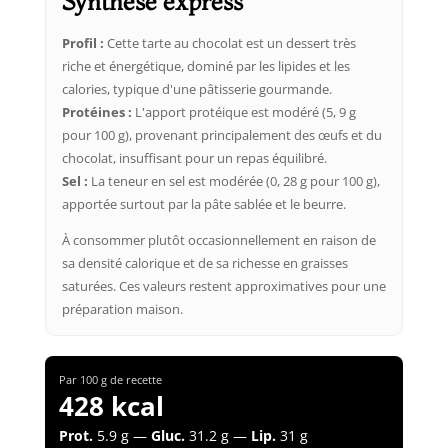
Synthèse express
Profil :
Cette tarte au chocolat est un dessert très
riche et énergétique, dominé par les lipides et les
calories, typique d'une pâtisserie gourmande.
Protéines :
L'apport protéique est modéré (5, 9 g
pour 100 g), provenant principalement des œufs et du
chocolat, insuffisant pour un repas équilibré.
Sel :
La teneur en sel est modérée (0, 28 g pour 100 g),
apportée surtout par la pâte sablée et le beurre.
À consommer plutôt occasionnellement en raison de
sa densité calorique et de sa richesse en graisses
saturées. Ces valeurs restent approximatives pour une
préparation maison.
Par 100 g de recette
428 kcal
Prot.
5.9 g —
Gluc.
31.2 g —
Lip.
31 g