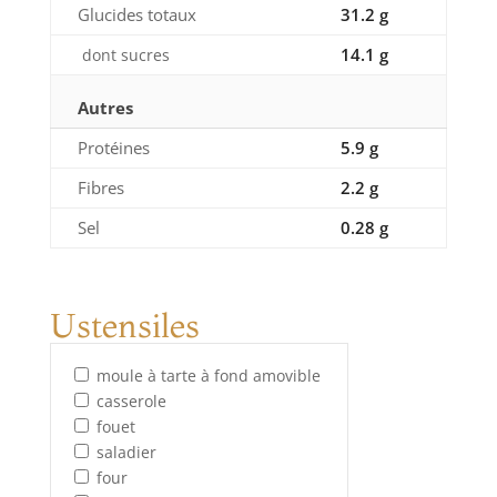
Glucides totaux
31.2 g
14.1 g
dont sucres
Autres
Protéines
5.9 g
Fibres
2.2 g
Sel
0.28 g
Ustensiles
moule à tarte à fond amovible
casserole
fouet
saladier
four