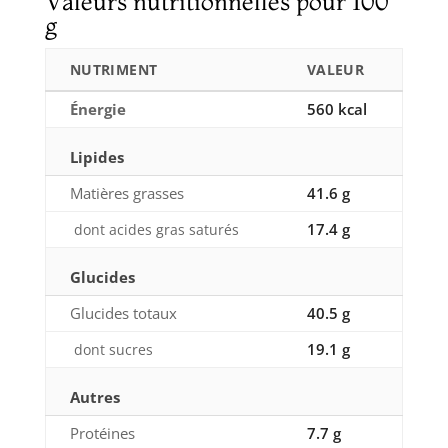
Valeurs nutritionnelles pour 100
g
NUTRIMENT
VALEUR
Énergie
560 kcal
Lipides
Matières grasses
41.6 g
17.4 g
dont acides gras saturés
Glucides
Glucides totaux
40.5 g
19.1 g
dont sucres
Autres
Protéines
7.7 g