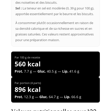
des noisettes et des biscuits.
Sel :
La teneur en sel est modérée (0, 39 g pour 100 g),
apportée essentiellement par le beurre et les biscuits.
À consommer plutôt occasionnellement en raison de
sa densité calorique et de sa richesse en sucres et en
graisses saturées. Ces valeurs restent approximatives
pour une préparation maison.
Par 100 g de recette
560 kcal
Prot.
7.7 g —
Gluc.
40.5 g —
Lip.
41.6 g
Par portion (4 parts)
896 kcal
Prot.
12.3 g —
Gluc.
64.7 g —
Lip.
66.6 g