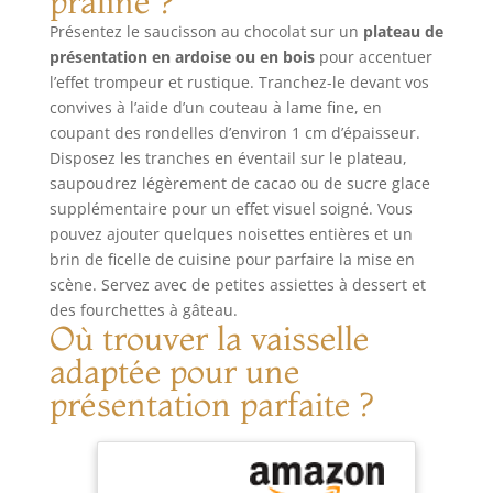
praliné ?
composée de 26,05
tartes au praliné,
Présentez le saucisson au chocolat sur un
plateau de
% d’amandes et de
entremets,
présentation en ardoise ou en bois
pour accentuer
26,05 % de
ganaches, cakes,
l’effet trompeur et rustique. Tranchez-le devant vos
noisettes
bûches de Noël,
soigneusement
macarons,
convives à l’aide d’un couteau à lame fine, en
sélectionnées. Un
cupcakes, muffins,
coupant des rondelles d’environ 1 cm d’épaisseur.
mélange de
éclairs, brownies,
Disposez les tranches en éventail sur le plateau,
noisettes et
cookies, chocolats,
saupoudrez légèrement de cacao ou de sucre glace
d’amandes idéal
mousses, glaces,
supplémentaire pour un effet visuel soigné. Vous
pour apporter une
yaourts… ses
pouvez ajouter quelques noisettes entières et un
touche ultra
possibilités sont
brin de ficelle de cuisine pour parfaire la mise en
gourmande à vos
infinies ! ARÔME
scène. Servez avec de petites assiettes à dessert et
desserts et
DE NOISETTES
des fourchettes à gâteau.
pâtisseries. Sans
INTENSE - Cette
Où trouver la vaisselle
conservateur.
pâte alimentaire
PRATIQUE & FACILE
de qualité
adaptée pour une
- Mélangez la pâte
professionnelle est
présentation parfaite ?
avant utilisation
composée de
dans vos
52,1% de noisettes
préparations. Pot
soigneusement
refermable de 200
sélectionnées.