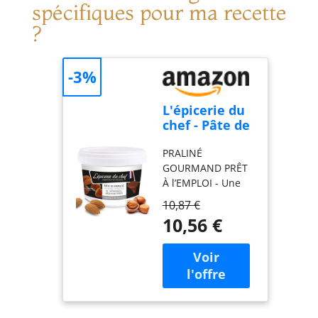
spécifiques pour ma recette
?
-3%
L'épicerie du
chef - Pâte de
Praliné
PRALINÉ
Amandes
GOURMAND PRÊT
Noisettes 200
À l’EMPLOI - Une
g
pâte pralinée
10,87 €
amandes noisettes
10,56 €
goûteuse et
onctueuse pour
vos pâtisseries.
Spécialité des
grands chefs
pâtissiers, le
praliné amandes