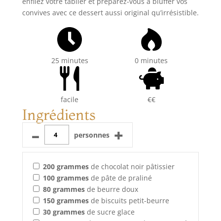
enfilez votre tablier et préparez-vous à bluffer vos
convives avec ce dessert aussi original qu’irrésistible.
25 minutes
0 minutes
facile
€€
Ingrédients
–
+
personnes
200
grammes
de chocolat noir pâtissier
100
grammes
de pâte de praliné
80
grammes
de beurre doux
150
grammes
de biscuits petit-beurre
30
grammes
de sucre glace