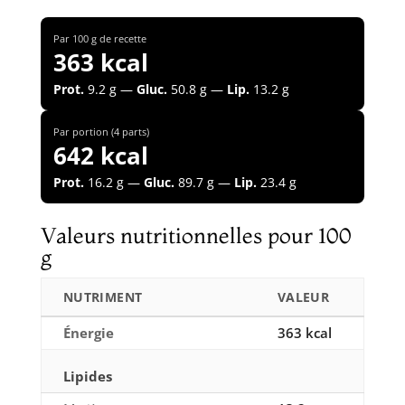
Par 100 g de recette
363 kcal
Prot.
9.2 g —
Gluc.
50.8 g —
Lip.
13.2 g
Par portion (4 parts)
642 kcal
Prot.
16.2 g —
Gluc.
89.7 g —
Lip.
23.4 g
Valeurs nutritionnelles pour 100
g
NUTRIMENT
VALEUR
Énergie
363 kcal
Lipides