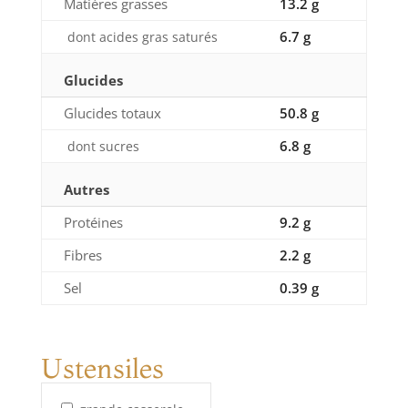
Matières grasses
13.2 g
6.7 g
dont acides gras saturés
Glucides
Glucides totaux
50.8 g
6.8 g
dont sucres
Autres
Protéines
9.2 g
Fibres
2.2 g
Sel
0.39 g
Ustensiles