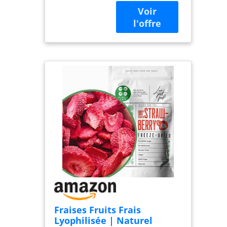
fraise, sans
ingrédients
ajoutés. Goût
intense et texture
croquante. ✅ SANS
SUCRES AJOUTÉS :
Douceur
naturellement
présente dans le
fruit, idéale pour
vos recettes sans
ajout de sucre. ✅
SANS ADDITIFS +
SANS GLUTEN :
Sans
conservateurs ni
colorants. Convient
aux régimes sans
gluten. ✅ VEGAN &
ULTRA
Fraises Fruits Frais
POLYVALENT :
Lyophilisée | Naturel
Parfait en topping