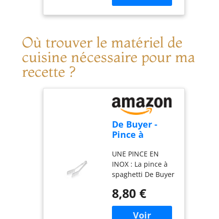
naturelle d’énergie
– Contient des
sucres naturels et
des nutriments
Où trouver le matériel de
issus de la
cuisine nécessaire pour ma
caroube, parfait
pour un regain
recette ?
d’énergie sain.
Produit en Grèce
par Vassilakis
Estate – Entreprise
familiale crétoise
De Buyer -
reconnue pour la
Pince à
qualité et la pureté
spaghetti en
de ses produits
UNE PINCE EN
inox - 19,3 cm
naturels.
INOX : La pince à
-, Argent
spaghetti De Buyer
est entièrement
8,80 €
fabriquée en acier
inoxydable, offrant
une résistance à la