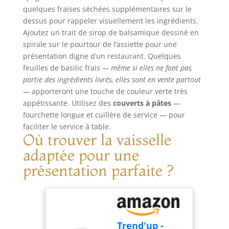
utilisateur sans
Râpez sans effort
quelques fraises séchées supplémentaires sur le
souci et une
pour un meilleur
dessus pour rappeler visuellement les ingrédients.
utilisation pratique
résultat. L'arôme
Ajoutez un trait de sirop de balsamique dessiné en
à chaque fois.
naturel est libéré
spirale sur le pourtour de l’assiette pour une
ENTRETIEN : Passe
et rehausse le
présentation digne d’un restaurant. Quelques
au lave-vaisselle.
goût.
feuilles de basilic frais
— même si elles ne font pas
partie des ingrédients livrés, elles sont en vente partout
—
apporteront une touche de couleur verte très
appétissante. Utilisez des
couverts à pâtes
—
fourchette longue et cuillère de service — pour
faciliter le service à table.
Où trouver la vaisselle
adaptée pour une
présentation parfaite ?
Trend'up -