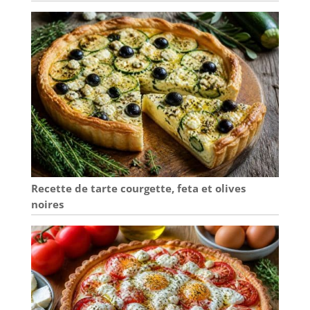
rayera pas vos
contenants ni vos
mains. Le cuillere
longue manche
présente un
design
ergonomique
unique, offrant
une prise
confortable et une
manipulation
facile, vous
Recette de tarte courgette, feta et olives
permettant de
profiter de la
noires
commodité lors du
processus de
mélange. Facile à
nettoyer et à
entretenir : Le
matériau en acier
inoxydable de la