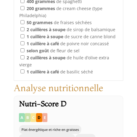
400
grammes
de spaghetti
200
grammes
de cream cheese (type
Philadelphia)
50
grammes
de fraises séchées
2
cuillères à soupe
de sirop de balsamique
1
cuillère à soupe
de sucre de canne blond
1
cuillère à café
de poivre noir concassé
selon goût
de fleur de sel
2
cuillères à soupe
de huile d’olive extra
vierge
1
cuillère à café
de basilic séché
Analyse nutritionnelle
Nutri-Score D
A
B
C
D
E
Plat énergétique et riche en graisses