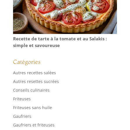
cuillere longue
manche n'absorbe
pas les taches. Il
suffit de rincer à
l'eau claire ou de
l'essuyer
Recette de tarte à la tomate et au Salakis :
simplement, et la
simple et savoureuse
cuillere a dessert
longue peut
rapidement
Catégories
redevenir propre
et rangée ; pas de
Autres recettes salées
résidu, pas
Autres resettes sucrées
d'odeur, vous
faisant gagner du
Conseils culinaires
temps de
Friteuses
nettoyage.
Friteuses sans huile
Polyvalence : Le
cuillères à café en
Gaufriers
acier inoxydable
Gaufriers et friteuses
n'est pas