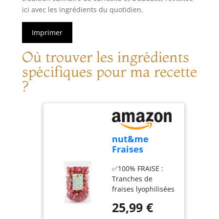
ici avec les ingrédients du quotidien.
Imprimer
Où trouver les ingrédients
spécifiques pour ma recette
?
nut&me
Fraises
lyophilisées
✅100% FRAISE :
en tranches
Tranches de
350 g
fraises lyophilisées
composées
25,99 €
uniquement de