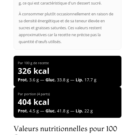
g, ce qui est caractéristique d'un dessert sucré.
À consommer plutôt occasionnellement en raison de
sa densité énergétique et de sa teneur élevée en
sucres et graisses saturées. Ces valeurs restent
approximatives car la recette ne précise pas la
quantité d'œufs utilisés.
Par 100 g de recette
326 kcal
Prot.
3.6 g —
Gluc.
33.8 g —
Lip.
17.7 g
Par portion (4 parts)
404 kcal
Prot.
4.5 g —
Gluc.
41.8 g —
Lip.
22 g
Valeurs nutritionnelles pour 100