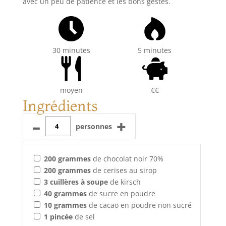
avec un peu de patience et les bons gestes.
30 minutes
5 minutes
moyen
€€
Ingrédients
–
+
personnes
200
grammes
de chocolat noir 70%
200
grammes
de cerises au sirop
3
cuillères à soupe
de kirsch
40
grammes
de sucre en poudre
10
grammes
de cacao en poudre non sucré
1
pincée
de sel