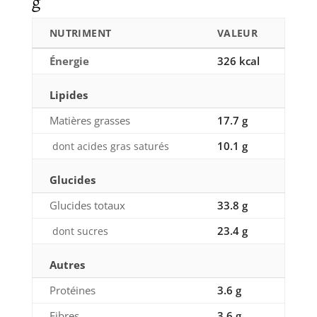
g
NUTRIMENT
VALEUR
Énergie
326 kcal
Lipides
Matières grasses
17.7 g
10.1 g
dont acides gras saturés
Glucides
Glucides totaux
33.8 g
23.4 g
dont sucres
Autres
Protéines
3.6 g
Fibres
3.6 g