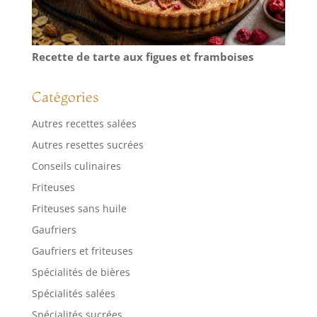
biscuits ou de
décorations de
gâteaux, il garantit
des résultats de
Recette de tarte aux figues et framboises
tamisage fins et
uniformes,
améliorant la
Catégories
qualité de vos
Autres recettes salées
pâtisseries. Un
outil indispensable
Autres resettes sucrées
pour une cuisson
Conseils culinaires
uniforme et
professionnelle.
Friteuses
Friteuses sans huile
Gaufriers
Gaufriers et friteuses
Spécialités de bières
Spécialités salées
Spécialités sucrées