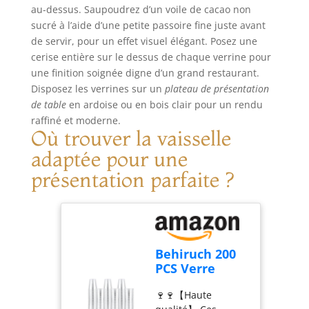
réutilisées après le
usage aussi bien
au-dessus. Saupoudrez d’un voile de cacao non
nettoyage et
professionnel que
sucré à l’aide d’une petite passoire fine juste avant
simplement
particulier.
de servir, pour un effet visuel élégant. Posez une
laissées sécher.
CARTON ÉPAIS
cerise entière sur le dessus de chaque verrine pour
Coupelle plastique
RÉSISTANT :
une finition soignée digne d’un grand restaurant.
lorsqu'il n'est pas
Fabriqués en
Disposez les verrines sur un
plateau de présentation
utilisé, il peut être
carton rigide haute
de table
en ardoise ou en bois clair pour un rendu
empilé plusieurs
densité, ces
raffiné et moderne.
fois, ce qui facilite
plateaux de service
Où trouver la vaisselle
le stockage et
offrent une bonne
adaptée pour une
économise de
résistance au
l'espace.
poids, aux sauces,
présentation parfaite ?
【Conception de la
au gras et à
tasse】Verrine
l'humidité. Idéal
plastique tasse est
pour présenter
transparente et a
charcuterie,
une conception
verrines, amuse-
Behiruch 200
unique de bouche
bouches, petits
PCS Verre
inclinée. Tiramisu
fours, pâtisseries,
Shooter
Idéal pour
fromages ou
🍷🍷【Haute
Plastique,30ml
présenter de
plateau apéritif