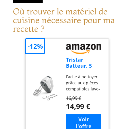
Où trouver le matériel de
cuisine nécessaire pour ma
recette ?
-12%
Tristar
Batteur, 5
Vitesses
Facile à nettoyer
Réglables,
grâce aux pièces
200W, Design
compatibles lave-
Ergonomique,
vaisselle : Les
Fouets et
16,99 €
accessoires en
Crochets Inox,
14,99 €
acier inoxydable,
Pièces
comme les
Compatibles
crochets et fouets,
Lave-
sont détachables
Vaisselle,