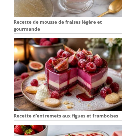
suffit de le rincer à
l'eau tiède et de le
sécher avec un
chiffon propre
Recette de mousse de fraises légère et
après utilisation, et
gourmande
il est prêt pour la
prochaine
utilisation.
Efficacité de tamis :
le tamis à farine
est équipé d'un
tamis à mailles
fines de 40 mailles
avec des trous
uniformes. Aérez
efficacement la
farine, empêche la
formation de
grumeaux et une
Recette d’entremets aux figues et framboises
répartition inégale,
assurant à vos
pâtisseries une