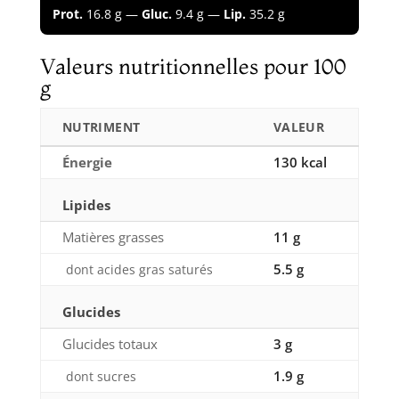
Prot.
16.8 g —
Gluc.
9.4 g —
Lip.
35.2 g
Valeurs nutritionnelles pour 100
g
NUTRIMENT
VALEUR
Énergie
130 kcal
Lipides
Matières grasses
11 g
5.5 g
dont acides gras saturés
Glucides
Glucides totaux
3 g
1.9 g
dont sucres