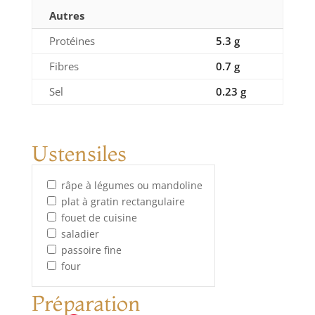
Autres
Protéines
5.3 g
Fibres
0.7 g
Sel
0.23 g
Ustensiles
râpe à légumes ou mandoline
plat à gratin rectangulaire
fouet de cuisine
saladier
passoire fine
four
Préparation