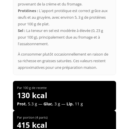
provenant de la crème et du fromage.
Protéines :
L'apport protéique est correct grâce aux
œufs et au gruyère, avec environ 5, 3 g de protéines
pour 100 g de plat.
Sel :
La teneur en sel est modérée à élevée (0, 23 g
pour 100 g), principalement due au fromage et à
l'assaisonnement.
À consommer plutôt occasionnellement en raison de
sa richesse en graisses saturées. Ces valeurs restent
approximatives pour une préparation maison.
Par 100 g de recette
130 kcal
Prot.
5.3 g —
Gluc.
3 g —
Lip.
11 g
Par portion (4 parts)
415 kcal