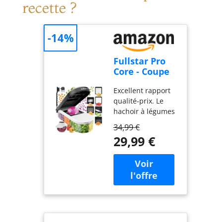
recette ?
-14%
Fullstar Pro
Core - Coupe
Légumes,
Excellent rapport
Mandoline
qualité-prix. Le
Cuisine et
hachoir à légumes
Râpe - 6
Fullstar offre une
Lames
34,99 €
performance
29,99 €
professionnelle à
prix abordable.
Équipé de 6 lames
en acier
inoxydable, d’une
brosse de
nettoyage, d’un
protège-doigts et