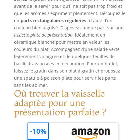
hachoir fin et
avant de le servir pour qu’il ne soit pas trop froid et
moyen, une
que les arômes s’expriment pleinement. Découpez-le
mandoline, une
râpe fine, une râpe
en
parts rectangulaires régulières
à l’aide d’un
grossière et une
couteau bien aiguisé. Disposez chaque part sur une
lame à julienne,
assiette plate de présentation
, idéalement en
toutes en acier
céramique blanche pour mettre en valeur les
inoxydable 420J
couleurs du plat. Accompagnez d’une salade verte
pour une
légèrement vinaigrée et de quelques feuilles de
performance
basilic frais posées en décoration. Pour un buffet,
durable et précise.
laissez le gratin dans son plat à gratin et proposez
Conception solide
une spatule à poisson plate pour servir les parts
et durable.
sans les abîmer.
Fabriqué en
Où trouver la vaisselle
plastique ABS
ultra-résistant, ce
adaptée pour une
hachoir à légumes
présentation parfaite ?
est conçu pour
durer, même en
cas d’utilisation
-10%
intensive. Réalisé
avec des matériaux