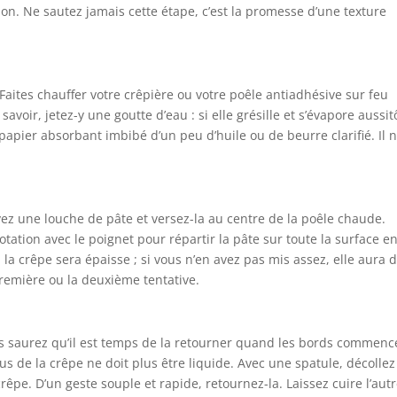
son. Ne sautez jamais cette étape, c’est la promesse d’une texture
Faites chauffer votre crêpière ou votre poêle antiadhésive sur feu
savoir, jetez-y une goutte d’eau : si elle grésille et s’évapore aussit
papier absorbant imbibé d’un peu d’huile ou de beurre clarifié. Il 
ez une louche de pâte et versez-la au centre de la poêle chaude.
tion avec le poignet pour répartir la pâte sur toute la surface e
 la crêpe sera épaisse ; si vous n’en avez pas mis assez, elle aura 
première ou la deuxième tentative.
us saurez qu’il est temps de la retourner quand les bords commenc
us de la crêpe ne doit plus être liquide. Avec une spatule, décollez
rêpe. D’un geste souple et rapide, retournez-la. Laissez cuire l’aut