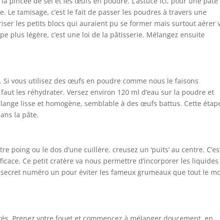
e, la pincée de sel et les œufs en poudre. L’astuce ici, pour une pâte
 Le tamisage, c’est le fait de passer les poudres à travers une
iser les petits blocs qui auraient pu se former mais surtout aérer 
e plus légère, c’est une loi de la pâtisserie. Mélangez ensuite
s. Si vous utilisez des œufs en poudre comme nous le faisons
 faut les réhydrater. Versez environ 120 ml d’eau sur la poudre et
lange lisse et homogène, semblable à des œufs battus. Cette étap
dans la pâte.
e poing ou le dos d’une cuillère, creusez un ‘puits’ au centre. C’es
icace. Ce petit cratère va nous permettre d’incorporer les liquides
le secret numéro un pour éviter les fameux grumeaux que tout le 
atés. Prenez votre fouet et commencez à mélanger doucement, en