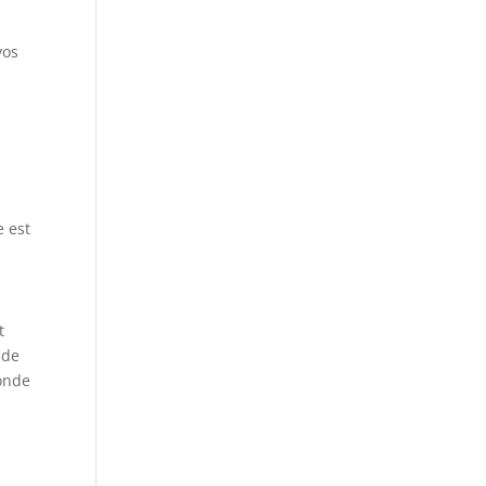
vos
e est
t
 de
monde