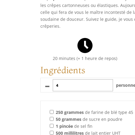
les crêpes cartonneuses ou élastiques. Aujourd
celle qui fera de vous le maître incontesté d
soudaine de douceur. Suivez le guide, je vous
crêperies.
20 minutes (+ 1 heure de repos)
Ingrédients
–
personn
250
grammes
de farine de blé type 45
50
grammes
de sucre en poudre
1
pincée
de sel fin
500
millilitres
de lait entier UHT