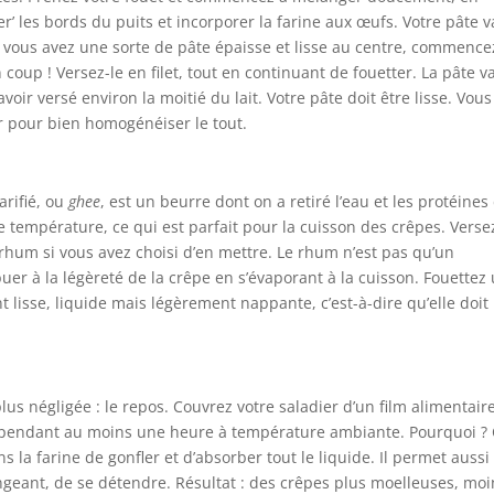
ser’ les bords du puits et incorporer la farine aux œufs. Votre pâte v
que vous avez une sorte de pâte épaisse et lisse au centre, commence
n coup ! Versez-le en filet, tout en continuant de fouetter. La pâte v
ir versé environ la moitié du lait. Votre pâte doit être lisse. Vous
er pour bien homogénéiser le tout.
arifié, ou
ghee
, est un beurre dont on a retiré l’eau et les protéines
te température, ce qui est parfait pour la cuisson des crêpes. Verse
le rhum si vous avez choisi d’en mettre. Le rhum n’est pas qu’un
uer à la légèreté de la crêpe en s’évaporant à la cuisson. Fouettez
t lisse, liquide mais légèrement nappante, c’est-à-dire qu’elle doit
plus négligée : le repos. Couvrez votre saladier d’un film alimentair
er pendant au moins une heure à température ambiante. Pourquoi ?
la farine de gonfler et d’absorber tout le liquide. Il permet aussi
geant, de se détendre. Résultat : des crêpes plus moelleuses, moi