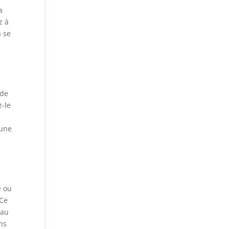
a
z à
a se
 de
z-le
 une
e ou
 Ce
 au
ns