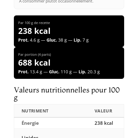
À consommer plutôt occasionnellement.
Par 100 g de recette
238 kcal
Prot.
4.6 g —
Gluc.
38 g —
Lip.
7 g
Par portion (4 parts)
688 kcal
Prot.
13.4 g —
Gluc.
110 g —
Lip.
20.3 g
Valeurs nutritionnelles pour 100
g
NUTRIMENT
VALEUR
Énergie
238 kcal
Lipides