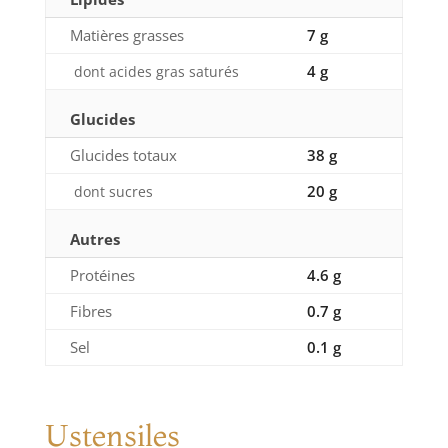
Matières grasses
7 g
4 g
dont acides gras saturés
Glucides
Glucides totaux
38 g
20 g
dont sucres
Autres
Protéines
4.6 g
Fibres
0.7 g
Sel
0.1 g
Ustensiles