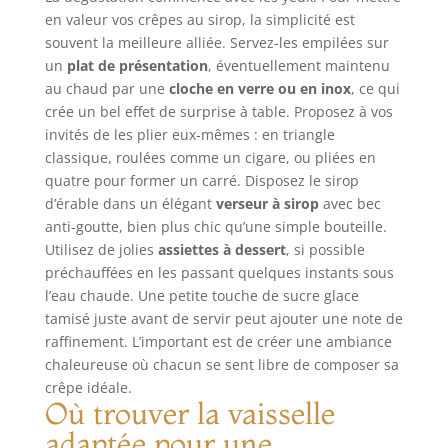
Revêtement Céramique antiadhésif
de 800 ml
attache. TOUS
en valeur vos crêpes au sirop, la simplicité est
Sain et Sûr : sans PFOA, sans PFAS,
FEUX : Les
sans toxines, sans plomb ni
souvent la meilleure alliée. Servez-les empilées sur
ustensiles de la
cadmium, ni autres substances
un
plat de présentation
, éventuellement maintenu
gamme CARBONE
controversées. Crêpière Crealys
au chaud par une
cloche en verre ou en inox
, ce qui
PLUS De Buyer
AUTAN en aluminium pressé pour
crée un bel effet de surprise à table. Proposez à vos
nécessite un
une diffusion rapide et optimale de
invités de les plier eux-mêmes : en triangle
culottage dès la
la chaleur
première
classique, roulées comme un cigare, ou pliées en
utilisation. Elle est
quatre pour former un carré. Disposez le sirop
compatible avec
d’érable dans un élégant
verseur à sirop
avec bec
tous types de feu,
anti-goutte, bien plus chic qu’une simple bouteille.
dont induction.
Utilisez de jolies
assiettes à dessert
, si possible
ENTRETIEN :
préchauffées en les passant quelques instants sous
Déglacez et rincez
l’eau chaude. Une petite touche de sucre glace
à l'eau chaude,
tamisé juste avant de servir peut ajouter une note de
séchez puis huilez
raffinement. L’important est de créer une ambiance
légèrement la
chaleureuse où chacun se sent libre de composer sa
poêle avant de la
crêpe idéale.
stocker dans un
Où trouver la vaisselle
endroit sec. Il est
important de ne
adaptée pour une