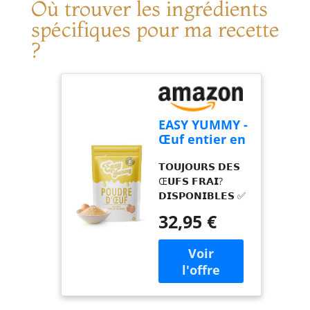
Où trouver les ingrédients
spécifiques pour ma recette
?
EASY YUMMY -
Œuf entier en
poudre pour
𝗧𝗢𝗨𝗝𝗢𝗨𝗥𝗦 𝗗𝗘𝗦
la cuisine
Œ𝗨𝗙𝗦 𝗙𝗥𝗔𝗜?
(1kg), 100%
𝗗𝗜𝗦𝗣𝗢𝗡𝗜𝗕𝗟𝗘𝗦 ✅
d'œuf en
- Profitez du luxe
poudre
32,95 €
d'avoir l'équivalent
de 80 œufs frais à
portée de main à
tout moment.
Notre poudre
d'œufs