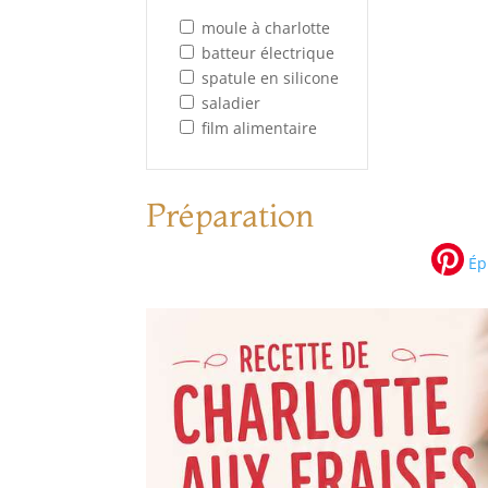
moule à charlotte
batteur électrique
spatule en silicone
saladier
film alimentaire
Préparation
Épi