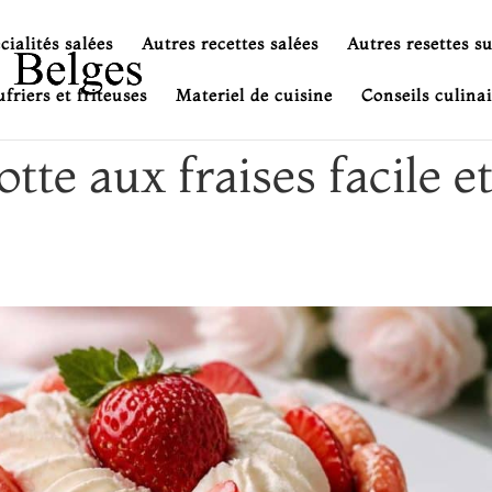
cialités salées
Autres recettes salées
Autres resettes s
friers et friteuses
Materiel de cuisine
Conseils culinai
tte aux fraises facile e