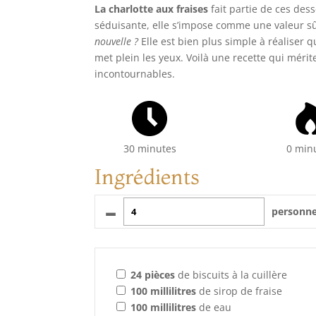
La charlotte aux fraises
fait partie de ces dess
séduisante, elle s’impose comme une valeur sû
nouvelle ?
Elle est bien plus simple à réaliser q
met plein les yeux. Voilà une recette qui méri
incontournables.
30 minutes
0 min
Ingrédients
–
personn
24
pièces
de biscuits à la cuillère
100
millilitres
de sirop de fraise
100
millilitres
de eau