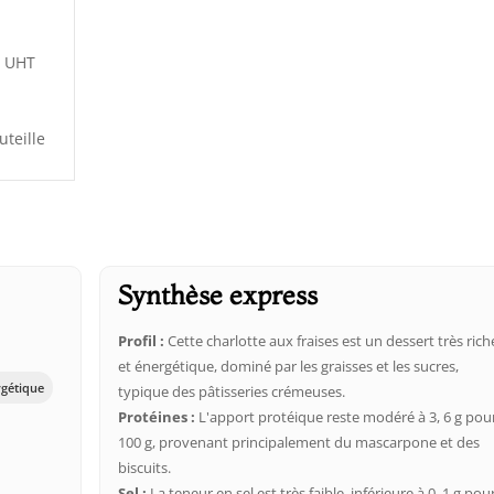
e UHT
uteille
Synthèse express
Profil :
Cette charlotte aux fraises est un dessert très rich
et énergétique, dominé par les graisses et les sucres,
rgétique
typique des pâtisseries crémeuses.
Protéines :
L'apport protéique reste modéré à 3, 6 g pou
100 g, provenant principalement du mascarpone et des
biscuits.
Sel :
La teneur en sel est très faible, inférieure à 0, 1 g pou