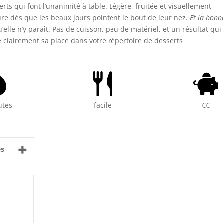
erts qui font l’unanimité à table. Légère, fruitée et visuellement
re dès que les beaux jours pointent le bout de leur nez.
Et la bonn
u’elle n’y paraît. Pas de cuisson, peu de matériel, et un résultat qui
te clairement sa place dans votre répertoire de desserts
utes
facile
€€
+
es