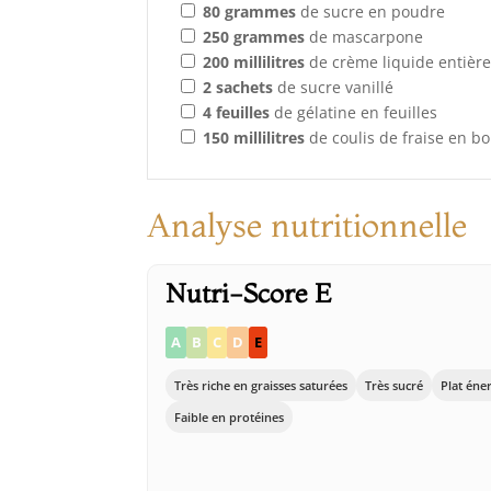
80
grammes
de sucre en poudre
250
grammes
de mascarpone
200
millilitres
de crème liquide entièr
2
sachets
de sucre vanillé
4
feuilles
de gélatine en feuilles
150
millilitres
de coulis de fraise en bo
Analyse nutritionnelle
Nutri-Score E
A
B
C
D
E
Très riche en graisses saturées
Très sucré
Plat éne
Faible en protéines