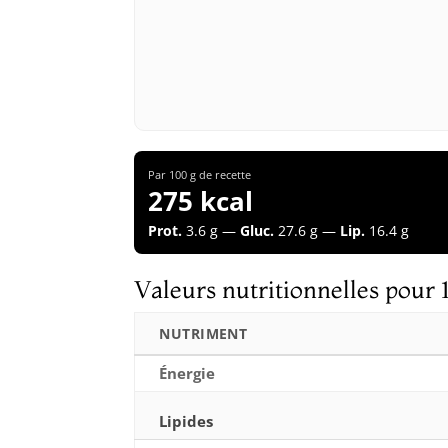
Par 100 g de recette
275 kcal
Prot.
3.6 g —
Gluc.
27.6 g —
Lip.
16.4 g
Valeurs nutritionnelles pour 
NUTRIMENT
Énergie
Lipides