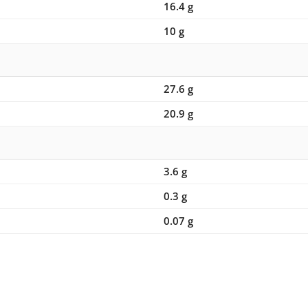
16.4 g
10 g
27.6 g
20.9 g
3.6 g
0.3 g
0.07 g