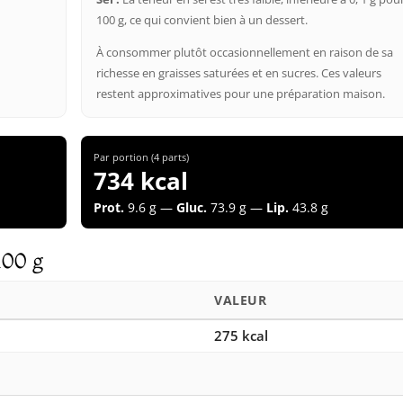
100 g, ce qui convient bien à un dessert.
À consommer plutôt occasionnellement en raison de sa
richesse en graisses saturées et en sucres. Ces valeurs
restent approximatives pour une préparation maison.
Par portion (4 parts)
734 kcal
Prot.
9.6 g —
Gluc.
73.9 g —
Lip.
43.8 g
100 g
VALEUR
275 kcal