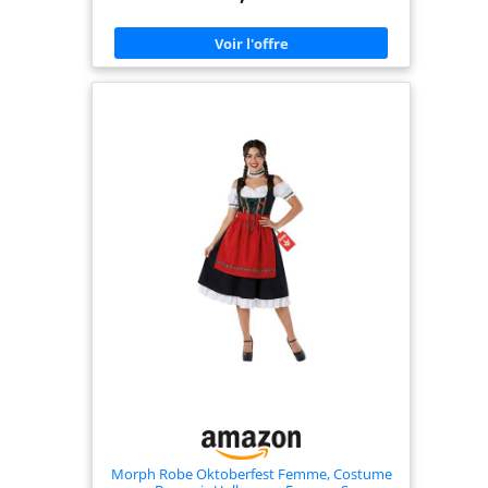
liberté de mouvement pour danser et lever votre
chope toute la soirée. Consultez le guide des
tailles pour plus d'informations Convient pour
Halloween, l'Oktoberfest et les soirées à thème
bavarois, cette tenue bavaroise homme permet
aux hommes de célébrer la fête de la bière dans
un style authentique et festif À porter en intérieur
lors d'une soirée à thème dans un bar ou en
extérieur sur un festival de plein air, ce costume
oktoberfest homme se marie avec une chope de
bière factice pour compléter le look Costume
bavarois homme est conçu pour les amateurs de
fêtes populaires et les habitués des soirées à
thème qui veulent afficher une allure joviale et
conviviale à chaque rassemblement Ce costume
offre un confort optimal toute la journée.
Confectionné dans des matières légères,
extensibles et respirantes, il est facile à enfiler,
permet de bouger librement et s'enlève
facilement. Coutures renforcées. Lavage à la main
uniquement
Morph Robe Oktoberfest Femme, Costume