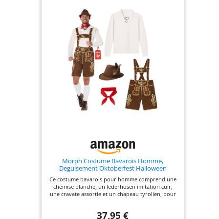
Morph Costume Bavarois Homme,
Deguisement Oktoberfest Halloween
Homme, M
Ce costume bavarois pour homme comprend une
chemise blanche, un lederhosen imitation cuir,
une cravate assortie et un chapeau tyrolien, pour
un look traditionnel complet digne de
l'Oktoberfest Tailles disponibles : M, L, XL, XXL,
37,95 €
3XL, avec une coupe ajustée qui laisse une grande