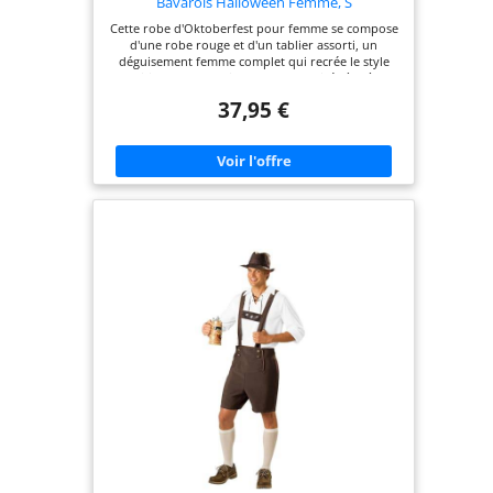
Bavarois Halloween Femme, S
Cette robe d'Oktoberfest pour femme se compose
d'une robe rouge et d'un tablier assorti, un
déguisement femme complet qui recrée le style
traditionnel bavarois pour toute soirée à thème
Tailles disponibles : S, M, L, XL, XXL, 3XL, avec une
37,95 €
coupe ajustable qui épouse la silhouette tout en
restant confortable toute la soirée. Consultez le
guide des tailles pour plus d'informations
Convient pour Halloween, les soirées déguisées et
les fêtes à thème bavarois, ce costume bavarois
femme aide les adultes à célébrer l'esprit de
l'Oktoberfest lors de tout évènement festif À
porter en intérieur lors d'une soirée bavaroise ou
en extérieur lors d'un festival de bière, à associer
à des bas blancs pour compléter le look tyrolien
Costume tyrolien femme est porté par les fans de
fêtes bavaroises, les amatrices de traditions
autrichiennes et les adeptes de soirées à thème
qui veulent un look festif, coloré et convivial Ce
costume offre un confort optimal toute la journée.
Confectionné dans des matières légères,
extensibles et respirantes, il est facile à enfiler,
permet de bouger librement et s'enlève
facilement. Coutures renforcées. Lavage à la main
uniquement