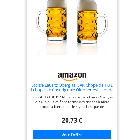
Noël, Halloween, etc.
Stölzle Lausitz Oberglas ISAR Chope de 1,0 L
I chope à bière originale Oktoberfest I Lot de
2 I verre traditionnel 2 pièces I lavable au
DESIGN TRADITIONNEL - la chope à bière Oberglas
lave-vaisselle I haute qualité
ISAR a la plus célèbre forme des chopes à bière -
chope à bière dans le style classique de
l'Oktoberfest - type « cruche à œil » - très bel
ensemble EN DETAIL - la chope à bière a un
20,73 €
volume de 1,0 L - diamètre 10,9 cm - hauteur 20,2
cm - haute résistance aux chocs - passe au lave-
vaisselle - emballage résistant - nettoyage facile
OKTOBERFEST CHEZ SOI - idéal pour une fête de la
bière privée dans son jardin – design originale