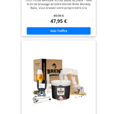
TOUT POUR BRASSER VOTRE BIÈRE BLONDE - Avec
Coffret Cadeau Homme
le kit de brassage de bière blonde Brew Monkey
Basic, vous brassez votre propre bière à la
maison. Le kit contient un seau de fermentation
49,95 €
réutilisable avec barboteur et robinet de
soutirage, du malt fraîchement concassé, du
47,95 €
houblon, de la levure, un guide en français et un
accès aux vidéos d'instructions. PARFAIT POUR
DÉBUTER - Vous n'avez jamais brassé de bière ?
Aucun souci. Le guide clair en français et les
vidéos pratiques vous accompagnent étape par
étape, de l'empâtage à la mise en bouteille. UN
VRAI BRASSAGE, PAS UN CONCENTRÉ - Vous
brassez avec de vrais ingrédients et suivez une
méthode de brassage traditionnelle. Vous obtenez
ainsi une bière blonde savoureuse d'environ 6,4 %
vol. CE QU'IL VOUS FAUT À LA MAISON - Prévoyez
deux casseroles d'environ 7 litres, une passoire,
une cuillère de cuisine, un thermomètre, du sucre
cristallisé et 13 bouteilles vides à fermeture
mécanique. UNE IDÉE CADEAU ORIGINALE POUR
AMATEURS DE BIÈRE - Un cadeau complet et
convivial pour un anniversaire, la Fête des Pères,
Noël ou une journée de brassage à la maison.
Vous offrez plus qu'une bière : une véritable
expérience de brassage.