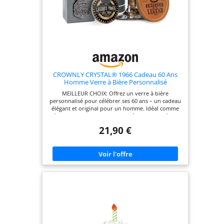
CROWNLY CRYSTAL® 1966 Cadeau 60 Ans
Homme Verre à Bière Personnalisé
Anniversaire Décoration Idée Cadeau Papy
MEILLEUR CHOIX: Offrez un verre à bière
Carte 60 Ans
personnalisé pour célébrer ses 60 ans – un cadeau
élégant et original pour un homme. Idéal comme
décoration d’anniversaire ou idée cadeau spéciale.
Un verre gravé qui crée un souvenir unique pour
21,90 €
marquer ce grand moment. BOÎTE CADEAU : Ce
verre à bière premium est présenté dans une
boîte cadeau luxueuse avec un dessous de verre
en bois, un porte-clés, un décapsuleur et une
carte cadeau personnalisée. Ce cadeau pour
homme se distingue par une présentation de
haute qualité. Le destinataire sera agréablement
surpris, et votre cadeau arrivera en toute sécurité,
sans rayures ni casse. QUALITÉ D'IMPRESSION : Le
verre en cristal porte l'inscription " VINTAGE 1966
LIMITED EDITION " qui ne s'effacera jamais.
Contrairement à d'autres, le texte est imprimé
directement sur le verre et résiste au lavage. Notre