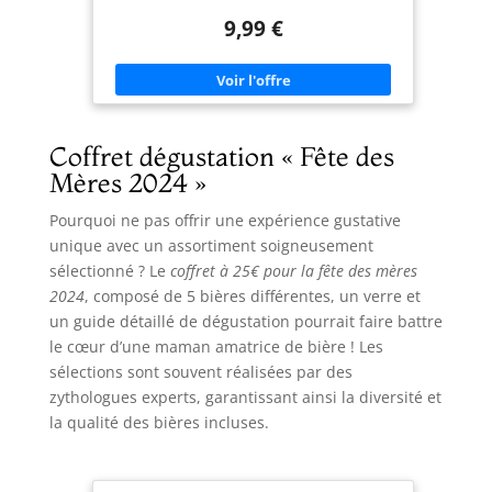
dire « Félicitations ». DONNER DE LA JOIE lors
9,99 €
d'occasions spéciales. Pour envoyer vos souhaits
d'anniversaire pour un anniversaire important,
pour la fête des pères ou comme carte de bon -
notre carte de félicitations de haute qualité est
toujours une belle surprise qui vient du cœur.
CARTE CADEAU PREMIUM avec un extérieur de
haute qualité et un motif détaillé. Lorsque vous
ouvrez la carte pliante faite à la main, une grande
Coffret dégustation « Fête des
chope de bière avec une bougie se déplie. CARTE
Mères 2024 »
DE BIÈRE EN GRAND FORMAT mesure 20 x 15 cm
lorsqu'elle est fermée. La carte pop-up de haute
qualité est faite de papier de couleur solide et est
Pourquoi ne pas offrir une expérience gustative
livrée avec une enveloppe blanche assortie.
unique avec un assortiment soigneusement
sélectionné ? Le
coffret à 25€ pour la fête des mères
2024
, composé de 5 bières différentes, un verre et
un guide détaillé de dégustation pourrait faire battre
le cœur d’une maman amatrice de bière ! Les
sélections sont souvent réalisées par des
zythologues experts, garantissant ainsi la diversité et
la qualité des bières incluses.