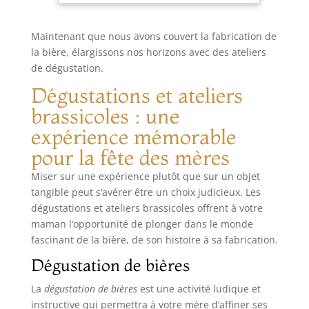
nettoyer les robinets en éliminant les sédiments
pour un meilleur goût de l'infusion Facile à
utiliser, insérez simplement le bouchon du robinet
Maintenant que nous avons couvert la fabrication de
de bière dans l'ouverture de votre robinet de
bière pour protéger votre bière de la poussière et
la bière, élargissons nos horizons avec des ateliers
d'autres contaminants La brosse pour robinet à
de dégustation.
bière s'adapte à différents types de tailles de
robinets à bière. Il est également facile à nettoyer
Dégustations et ateliers
en ajoutant un désinfectant à l'eau avant
utilisation, puis en le trempant dans l'eau pendant
brassicoles : une
un certain temps, puis en le retirant pour
utilisation.
expérience mémorable
pour la fête des mères
Miser sur une expérience plutôt que sur un objet
tangible peut s’avérer être un choix judicieux. Les
dégustations et ateliers brassicoles offrent à votre
maman l’opportunité de plonger dans le monde
fascinant de la bière, de son histoire à sa fabrication.
Dégustation de bières
La
dégustation de bières
est une activité ludique et
instructive qui permettra à votre mère d’affiner ses