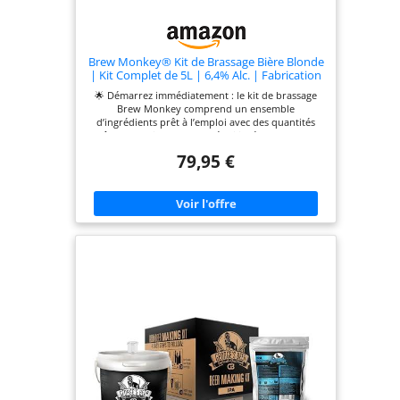
Brew Monkey® Kit de Brassage Bière Blonde
| Kit Complet de 5L | 6,4% Alc. | Fabrication
Bière | Idée Cadeau Homme | Coffret
🌟 Démarrez immédiatement : le kit de brassage
Cadeau Hommes
Brew Monkey comprend un ensemble
d’ingrédients prêt à l’emploi avec des quantités
fraîches et soigneusement équilibrées de malt, de
houblon et de levure. Chaque braus contient un
79,95 €
seau à levure avec support de fermentation qui
peut être utilisé plusieurs fois. Un cadeau de bière
idéal pour les hommes, cadeau pour homme,
cadeau pour papa, cadeau d'anniversaire, cadeau
de Noël pour hommes et femmes. Le vrai
processus d'utilisation : vous préparez votre
propre vraie bière avec ce cadeau de bière pour
hommes et femmes. Les 8 différentes étapes de
votre bière artisanale sont décrites en détail dans
les instructions multilingues fournies (allemand,
néerlandais, anglais, français). Vous trouverez
également plus d'informations dans nos vidéos
d'instructions pratiques. Si vous avez des
questions, n'hésitez pas à nous contacter. Un bon
service est important pour nous ! 🎁 Choisissez
parmi différents kits de démarrage : le meilleur
cadeau de Noël pour les hommes et les femmes.
Avec les options basic, complet, luxe et premium,