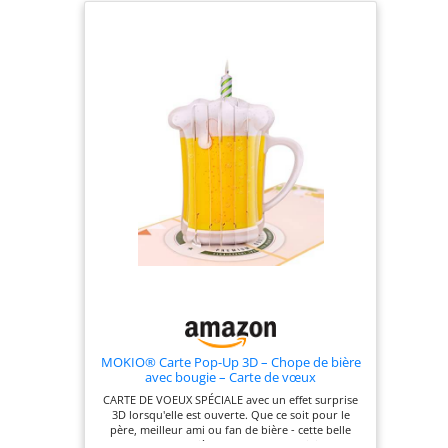
ont été assemblées à la main pour former cette
carte de vœux pop-up. AVEC CARTE À L'INTÉRIEUR
– Vous avez de la place pour vos félicitations sur
un bloc-notes intégré. Il peut être personnalisé et
remis dans le billet d'anniversaire - idéal comme
emballage cadeau pour un cadeau en argent.
Qualité supérieure : la carte pliante 3D est
fabriquée en papier de qualité supérieure qui
assure une stabilité et une durabilité maximales.
Des contrôles réguliers garantissent une qualité
optimale.
MOKIO® Carte Pop-Up 3D – Chope de bière
avec bougie – Carte de vœux
CARTE DE VOEUX SPÉCIALE avec un effet surprise
3D lorsqu'elle est ouverte. Que ce soit pour le
père, meilleur ami ou fan de bière - cette belle
carte-cadeau de bière est une façon originale de