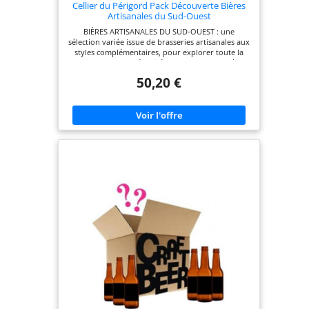
Cellier du Périgord Pack Découverte Bières
Artisanales du Sud-Ouest
BIÈRES ARTISANALES DU SUD-OUEST : une
sélection variée issue de brasseries artisanales aux
styles complémentaires, pour explorer toute la
richesse et la créativité du brassage local, à
déguster ou à offrir aux amateurs curieux TOUS
50,20 €
LES STYLES : une blonde équilibrée et fraîche, des
ambrées aux notes maltées de caramel et de fruits
secs, des IPA aromatiques marquées par le
houblon et les agrumes, pour une dégustation
complète et conviviale SPÉCIALITÉ DU PÉRIGORD :
une bière brassée avec des noix du Périgord,
gourmande et originale, ainsi qu'une blanche
délicatement houblonnée aux notes d'agrumes et
de fleurs, deux touches qui font tout le caractère
de l'assortiment À PARTAGER OU À OFFRIR : un
assortiment idéal pour les amateurs de bière
curieux, les moments conviviaux entre amis ou
pour faire un cadeau original et ancré dans son
terroir du Sud-Ouest, à savourer bien frais
MAISON CELLIER DU PÉRIGORD DEPUIS 1973 :
épicerie fine familiale de Sarlat, sélection de bières
artisanales du terroir du Sud-Ouest à offrir ou à
se faire plaisir — l'abus d'alcool est dangereux
pour la santé, à consommer avec modération