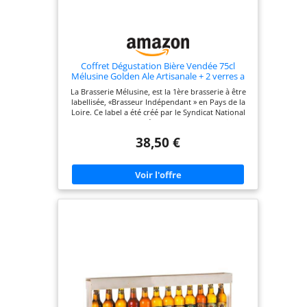
Coffret Dégustation Bière Vendée 75cl
Mélusine Golden Ale Artisanale + 2 verres a
pied 25cl-33cl
La Brasserie Mélusine, est la 1ère brasserie à être
labellisée, «Brasseur Indépendant » en Pays de la
Loire. Ce label a été créé par le Syndicat National
des Brasseurs Indépendants. La Brasserie
Mélusine respecte les nombreux critères pour
38,50 €
bénéficier de la marque « Brasseur Indépendant »,
notamment en ce qui concerne l’origine des
matières premières, la traçabilité, la qualité ou
encore l'hygiène. Pour faire de la bière il faut cinq
ingrédients principaux : de l’eau, du malt d’orge,
du houblon, des levures et bien sûr la passion du
maître brasseur. Nous sélectionnons et
choisissons méticuleusement les matières
premières pour vous offrir des produits d’une
qualité incomparable.