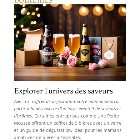
température idéale de 4 °C est atteinte 30 JOURS
DE FRAÎCHEUR GARANTIE : Votre bière reste
fraîche et sous pression pendant 30 jours après
l'installation et l'ouverture du fût INSTALLATION
ET NETTOYAGE FACILES : fixez simplement le tube
sur le dessus du fût et placez l'extrémité dans le
robinet de service ; le bac récepteur amovible en
acier inoxydable permet de garder votre machine
et vos surfaces toujours propres CONTENU :
distributeur de bière Beertender Compact
Ultimate, tubes de service
Explorer l’univers des saveurs
Avec un
coffret de dégustation, votre maman pourra
partir à la découverte d’un large éventail de saveurs et
d’arômes
. Certaines entreprises comme Une Petite
Mousse offrent un coffret de 5 bières avec un verre
et un guide de dégustation, idéal pour les mamans
amatrices de bières artisanales.