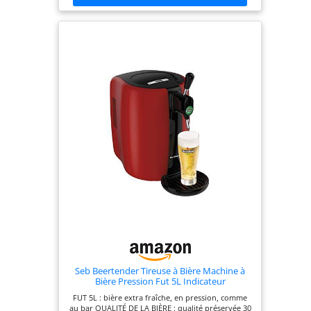
disponibilité varie en fonction du pays) TÉMOIN
INDIQUANT SI LA BIÈRE PEUT ÊTRE SERVIE :
machine bière pression avec témoin lumineux
intuitif qui devient vert lorsque la température
idéale de 4 °C est atteinte 15 ANS DE RÉPARATION :
Engagement de réparabilité 15 ans au juste prix
grâce à notre réseau de 6200 réparateurs dans le
monde, pour contribuer à la protection de
l’environnement et à la réduction des déchets
SERVEZ LA BIÈRE COMME UN PRO : il vous suffit
d'incliner votre verre à 45° tout en le remplissant
pour obtenir des résultats optimaux et une
mousse parfaite 30 JOURS DE FRAÎCHEUR
GARANTIE : gardez la bière fraîche pendant 30
jours après l'installation et l'ouverture du fût
NETTOYAGE FACILE : Plateau récolte-goutte
amovible pour garder votre plan de travail et
votre machine à bière Beertender Compact
propres à chaque utilisation DESIGN MODERNE :
un design moderne et sophistiqué avec un
panneau avant élégant en chrome qui se marie
avec tous les styles INSTALLATION FACILE : il vous
suffit de fixer le tube sur le dessus du fût, puis de
placer l'extrémité du tube dans le robinet de
service
Seb Beertender Tireuse à Bière Machine à
Bière Pression Fut 5L Indicateur
Température Rouge 70 W VB310510
FUT 5L : bière extra fraîche, en pression, comme
au bar QUALITÉ DE LA BIÈRE : qualité préservée 30