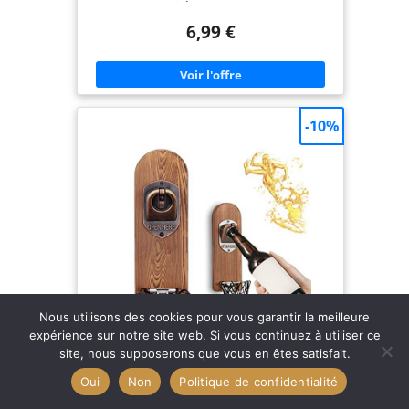
des barbecues, soirées entre amis ou moments de
détente à la maison. Un must-have pour tous ceux
6,99 €
qui savent qu'une bonne bière résout tout !
【Douces, respirantes et durables】Fabriquées en
coton de qualité supérieure, elles offrent une
sensation agréable sur la peau et une excellente
aération. Elles conservent leur forme et leurs
couleurs, même après de nombreux lavages –
pour un plaisir longue durée. 【Idée cadeau
-10%
originale】Envie de faire sourire un proche ? Ces
chaussettes pleines d’humour sont parfaites pour
offrir à un anniversaire, à Noël ou juste pour le
fun. Idéal pour tous ceux qui aiment la bière et les
moments conviviaux. 【Taille unique – Convient à
tout le monde】Grâce à leur matière extensible,
ces chaussettes s’adaptent confortablement aux
pieds de la plupart des hommes et femmes.
Douces, souples et agréables à porter au
quotidien. 【Style et personnalité】Chaussettes
hautes classiques ou courtes et colorées : nous
avons le modèle parfait pour chaque saison,
chaque humeur et chaque occasion. Toujours fun,
toujours stylées !
Nous utilisons des cookies pour vous garantir la meilleure
expérience sur notre site web. Si vous continuez à utiliser ce
site, nous supposerons que vous en êtes satisfait.
Oui
Non
Politique de confidentialité