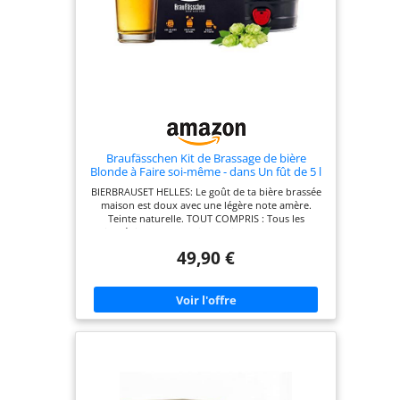
Noël ou une journée de brassage à la maison.
Vous offrez plus qu'une bière : une véritable
expérience de brassage.
Braufässchen Kit de Brassage de bière
Blonde à Faire soi-même - dans Un fût de 5 l
- Une délicieuse bière brassée en 7 Jours -
BIERBRAUSET HELLES: Le goût de ta bière brassée
idée Cadeau Noel pour Homme
maison est doux avec une légère note amère.
Teinte naturelle. TOUT COMPRIS : Tous les
ingrédients et le baril de 5 litres en tant que
récipient de fermentation sont inclus dans le kit.
49,90 €
Vous n'avez besoin que d'eau et d'un peu d'espace
dans votre réfrigérateur. PRÉPARÉ EN 10 MINUTES
: la préparation est facile. Suivez les étapes
individuelles comme décrit dans les instructions.
PRÊT APRÈS 7 JOURS : Après une semaine, vous
pouvez tirer votre bière maison fraîche
directement du fût de 5 litres. Idéal pour les
débutants : les ingrédients et le processus de
brassage sont optimisés, de sorte que le brassage
de la bière réussit même aux débutants. Le cadeau
parfait pour tous les amateurs de bière.