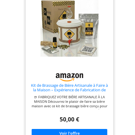
Kit de Brassage de Bière Artisanale à Faire à
la Maison – Expérience de Fabrication de
Bière – Fût de 5 Litres – Idée Cadeau pour
🍺 FABRIQUEZ VOTRE BIÈRE ARTISANALE À LA
Amateurs de Bière (Expérience express :
MAISON Découvrez le plaisir de faire sa bière
préparation rapide)
maison avec ce kit de brassage bière conçu pour
vivre une vraie expérience de brassage. Préparez
jusqu’à 5 litres de bière artisanale et profitez du
50,00 €
processus de fermentation directement chez vous.
⚡ PROCÉDÉ EXPRESS AVEC EXTRAIT DE MALT
PRÉPARÉ Ce kit bière à faire soi-même utilise un
extrait de malt déjà préparé, ce qui simplifie le