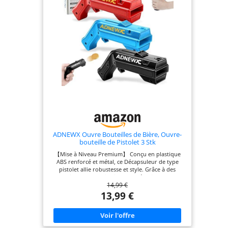
ADNEWX Ouvre Bouteilles de Bière, Ouvre-
bouteille de Pistolet 3 Stk
【Mise à Niveau Premium】 Conçu en plastique
ABS renforcé et métal, ce Décapsuleur de type
pistolet allie robustesse et style. Grâce à des
techniques de fabrication avancées, il offre une
14,99 €
prise en main plus ergonomique et une longévité
accrue par rapport aux modèles classiques. Son
13,99 €
aimant surpuissant garantit une rétention
sécurisée des capsules, évitant tout risque de
chute pendant l'utilisation. 【Animation
Garantie】 Transformez chaque ouverture de