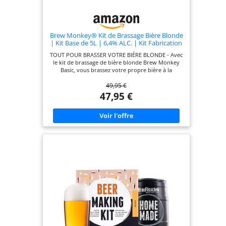
Brew Monkey® Kit de Brassage Bière Blonde
| Kit Base de 5L | 6,4% ALC. | Kit Fabrication
Bière | Idée Cadeau Homme | Kit Bière |
TOUT POUR BRASSER VOTRE BIÈRE BLONDE - Avec
Coffret Cadeau Homme
le kit de brassage de bière blonde Brew Monkey
Basic, vous brassez votre propre bière à la
maison. Le kit contient un seau de fermentation
49,95 €
réutilisable avec barboteur et robinet de
soutirage, du malt fraîchement concassé, du
47,95 €
houblon, de la levure, un guide en français et un
accès aux vidéos d'instructions. PARFAIT POUR
DÉBUTER - Vous n'avez jamais brassé de bière ?
Aucun souci. Le guide clair en français et les
vidéos pratiques vous accompagnent étape par
étape, de l'empâtage à la mise en bouteille. UN
VRAI BRASSAGE, PAS UN CONCENTRÉ - Vous
brassez avec de vrais ingrédients et suivez une
méthode de brassage traditionnelle. Vous obtenez
ainsi une bière blonde savoureuse d'environ 6,4 %
vol. CE QU'IL VOUS FAUT À LA MAISON - Prévoyez
deux casseroles d'environ 7 litres, une passoire,
une cuillère de cuisine, un thermomètre, du sucre
cristallisé et 13 bouteilles vides à fermeture
mécanique. UNE IDÉE CADEAU ORIGINALE POUR
AMATEURS DE BIÈRE - Un cadeau complet et
convivial pour un anniversaire, la Fête des Pères,