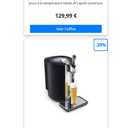
jours à la température idéale (4°) après ouverture
du fût grâce au système Beertender LARGE
VARIÉTÉ DE BIÈRES : fûts de 5 L compatibilité
129,99 €
Beertender des marques Heineken, Desperados,
Desperados Red, Pelforth Blonde, Pelforth IPA,
Edelweiss, Fisher, Affligem blonde, Affligem cuvée
Carmin INDICATEUR DE TEMPERATURE : permet de
connaitre le niveau de refroidissement du fût,
pour une dégustation toujours à la température
idéale Réparabilté 10 ans, Garantie 2 ans DESIGN
-30%
ERGONOMIQUE : pour un service parfait en toute
simplicité POIGNÉE : permet d'incliner le verre à
45° dans un premier temps, puis de le redresser
petit à petit jusqu'à obtenir le juste niveau de
mousse PLATEAU ÉGOUTTOIR AMOVIBLE : pour
un nettoyage pratique et rapide