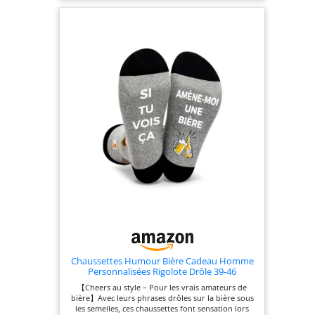
bouteille en moment de fun ! Avec son design
unique de pistolet mécanique, ce décapsuleur
permet de retirer les capsules en un geste
amusant et spectaculaire—idéal pour égayer les
fêtes, les barbecues ou les soirées entre amis.
Propre et efficace, il évite de se salir les mains.
【Cadeau Parfait】 Le kit comprend 3 Ouvre
Bouteilles de Bière aux couleurs vibrantes (bleu,
rouge, noir), chacun arborant un design mécha
futuristic. Dimensions : 14 x 7 x 3,7 cm. Offrez-le à
un passionné de bière, à votre père ou à un ami
pour un cadeau original qui marquera les esprits !
【Polyvalence d'Utilisation】 Compatible avec la
majorité des bouteilles capsulées (bières, sodas,
boissons gazeuses), cet ouvre-bouteille est
indispensable aussi bien à la maison qu’au bar, au
restaurant ou en extérieur. Son utilisation
intuitive et sans effort convient à toutes les
occasions. ⚠️ ​​Note importante​​ : Réservé à un
public adulte. Cet article est un outil de cuisine,
non un jouet. Tenir hors de portée des enfants.
Ne jamais viser le visage ou une personne lors de
l’utilisation. Utilisez-le de manière responsable.
Chaussettes Humour Bière Cadeau Homme
Personnalisées Rigolote Drôle 39-46
【Cheers au style – Pour les vrais amateurs de
bière】Avec leurs phrases drôles sur la bière sous
les semelles, ces chaussettes font sensation lors