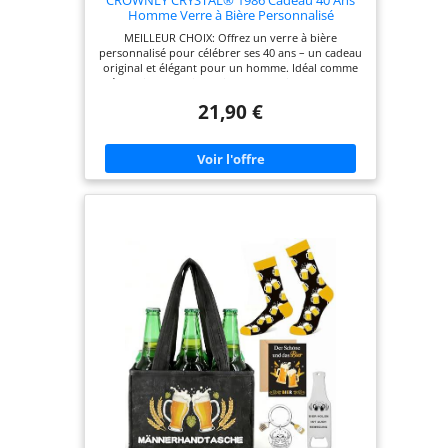
Homme Verre à Bière Personnalisé
Anniversaire Décoration Idée Cadeau Papa
MEILLEUR CHOIX: Offrez un verre à bière
Coffret Original
personnalisé pour célébrer ses 40 ans – un cadeau
original et élégant pour un homme. Idéal comme
décoration d’anniversaire ou surprise pour papa
ou un proche. Un cadeau unique qui rend ce
21,90 €
grand jour encore plus spécial. BOÎTE CADEAU : Ce
verre à bière premium est présenté dans une
boîte cadeau luxueuse avec un dessous de verre
en bois, un porte-clés, un décapsuleur et une
carte cadeau personnalisée. Ce cadeau pour
homme se distingue par une présentation de
haute qualité. Le destinataire sera agréablement
surpris, et votre cadeau arrivera en toute sécurité,
sans rayures ni casse. QUALITÉ D'IMPRESSION : Le
verre en cristal porte l'inscription " VINTAGE 1986
LIMITED EDITION " qui ne s'effacera jamais.
Contrairement à d'autres, le texte est imprimé
directement sur le verre et résiste au lavage. Notre
produit conservera son éclat et pourra être utilisé
pendant de nombreuses années au quotidien.
Pour maintenir les inscriptions vives, il est
préférable de laver à la main. VERRE À BIÈRE
PREMIUM : Ce verre à bière premium de 14 oz est
fabriqué en cristal de haute qualité, sans plomb,
conçu pour durer grâce à ses parois épaisses et
son fond solide. Sa construction élégante et
robuste en fait un choix idéal pour améliorer
l'expérience de dégustation de bière. GARANTIE DE