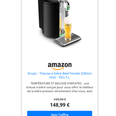
Krups - Tireuse à bière BeerTender Edition
Noir - fûts 5 L
TEMPÉRATURE ET MOUSSE PARFAITES : une
tireuse à bière conçue pour vous offrir le meilleur
de la bière pression directement chez vous, avec
une mousse épaisse et dense et une température
199,99 €
parfaite FORMAT COMPACT MAIS GÉNÉREUX : la
machine à bière Beertender la plus compacte de
148,99 €
KRUPS, compatible avec des fûts de 5 L GRANDE
DIVERSITɠ: compatibilité avec les nombreuses
marques de fûts du groupe Heineken (la