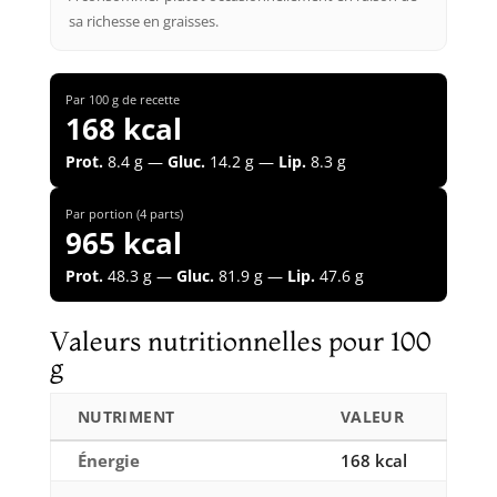
sa richesse en graisses.
Par 100 g de recette
168 kcal
Prot.
8.4 g —
Gluc.
14.2 g —
Lip.
8.3 g
Par portion (4 parts)
965 kcal
Prot.
48.3 g —
Gluc.
81.9 g —
Lip.
47.6 g
Valeurs nutritionnelles pour 100
g
NUTRIMENT
VALEUR
Énergie
168 kcal