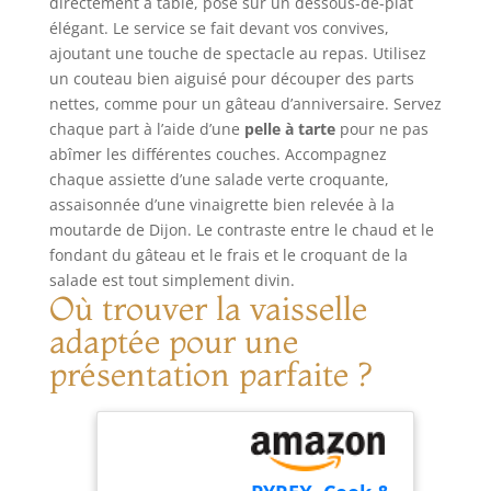
directement à table, posé sur un dessous-de-plat
pour étaler la pâte
compatible avec
tapas - des
plat élégant qui
! Légère et sûre -
tous types de feu,
élégant. Le service se fait devant vos convives,
vaisseaux en terre
offre un plaisir
Pèse seulement
dont induction.
ajoutant une touche de spectacle au repas. Utilisez
noble en tant que
visuel lors de votre
870 grammes.
ENTRETIEN :
classiques de
repas. Dimensions
un couteau bien aiguisé pour découper des parts
Cette poêle
Déglacez et rincez
l'Antiquité et en
: Diamètre 37 cm
nettes, comme pour un gâteau d’anniversaire. Servez
antiadhésive est
à l'eau chaude,
même temps
Matière : verre
chaque part à l’aide d’une
pelle à tarte
pour ne pas
assez légère pour
séchez puis huilez
également vintage
Couleur :
abîmer les différentes couches. Accompagnez
retourner les
légèrement la
moderne est un
transparent Poids :
chaque assiette d’une salade verte croquante,
crêpes avec
poêle avant de la
présent parfait par
1.2 kg
assaisonnée d’une vinaigrette bien relevée à la
précision et se
stocker dans un
exemple pour un
moutarde de Dijon. Le contraste entre le chaud et le
déplacer agilement
endroit sec. Il est
emménagement
fondant du gâteau et le frais et le croquant de la
dans la cuisine. La
important de ne
dans le premier
poignée en
salade est tout simplement divin.
pas employer de
propre
Où trouver la vaisselle
Bakélite résistante
détergents ni de
appartement
à la chaleur reste
mettre au lave-
FORME À SOUPIR
adaptée pour une
fraîche au toucher
vaisselle.
POUR FOUR ET
présentation parfaite ?
pendant la
FOURNEAU
cuisson. Utilisable
capacité optimale
au four jusqu'à 150
de 300 ml jusqu'à
°C (302°F).
max.' 400 ml.
Nettoyage
Longueur avec
simplissime -