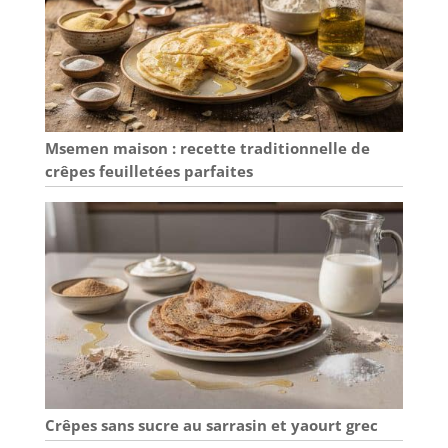
concentrez-vous
sur la cuisine, et
pas sur le
nettoyage. L'opale
facilite le
nettoyage à la
main, et passe
Msemen maison : recette traditionnelle de
également au lave-
crêpes feuilletées parfaites
vaisselle. La
collection Smart
Cuisine Diwali vous
propose 4 plats de
service différents,
disponibles à
l'unité ou en
services 3 et 4
pièces, pour
s'accorder à tous
vos repas, au
quotidien ou lors
Crêpes sans sucre au sarrasin et yaourt grec
de vos réceptions
familiales et