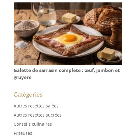
festives.
LUMINARC, FEEL
CREATIVE : Depuis
des décennies,
Luminarc traduit
l'art de vivre à la
française par des
formes, des motifs
et des couleurs qui
façonnent une
vaisselle toujours
Galette de sarrasin complète : œuf, jambon et
actuelle et facile à
gruyère
vivre. Tendance et
astucieuse, la
Catégories
créativité made in
Luminarc s'invite
Autres recettes salées
aujourd'hui plus
que jamais à voter
Autres resettes sucrées
table.
Conseils culinaires
Friteuses