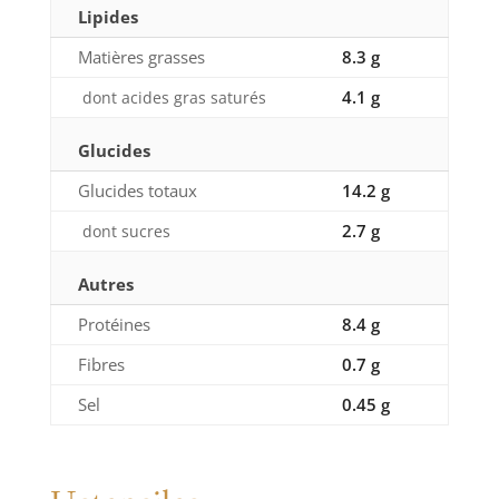
Lipides
Matières grasses
8.3 g
4.1 g
dont acides gras saturés
Glucides
Glucides totaux
14.2 g
2.7 g
dont sucres
Autres
Protéines
8.4 g
Fibres
0.7 g
Sel
0.45 g