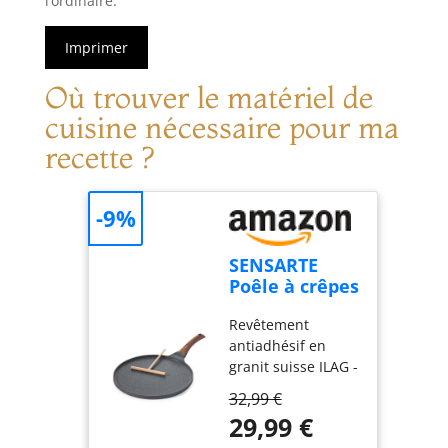
l’ordinaire.
Imprimer
Où trouver le matériel de
cuisine nécessaire pour ma
recette ?
-9%
SENSARTE
Poêle à crêpes
30 cm avec
Revêtement
répartisseur
antiadhésif en
de pâte
granit suisse ILAG -
Fabriqué sans
32,99 €
ajout intentionnel
29,99 €
de PFOA, sans