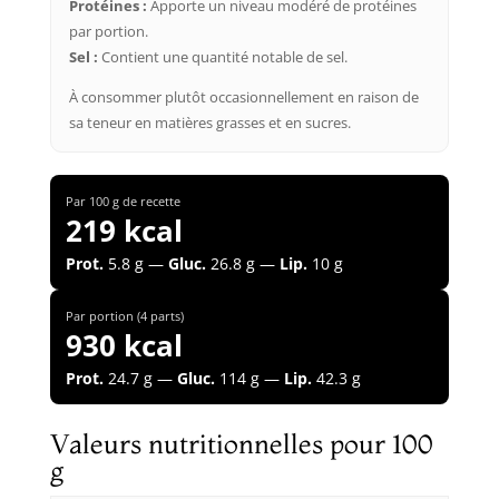
Protéines :
Apporte un niveau modéré de protéines
par portion.
Sel :
Contient une quantité notable de sel.
À consommer plutôt occasionnellement en raison de
sa teneur en matières grasses et en sucres.
Par 100 g de recette
219 kcal
Prot.
5.8 g —
Gluc.
26.8 g —
Lip.
10 g
Par portion (4 parts)
930 kcal
Prot.
24.7 g —
Gluc.
114 g —
Lip.
42.3 g
Valeurs nutritionnelles pour 100
g