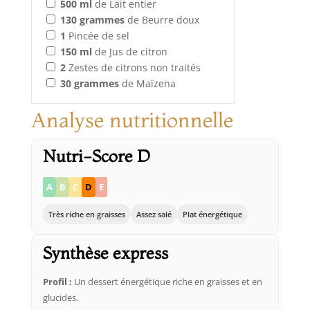
500
ml
de Lait entier
130
grammes
de Beurre doux
1
Pincée de sel
150
ml
de Jus de citron
2
Zestes de citrons non traités
30
grammes
de Maïzena
Analyse nutritionnelle
Nutri-Score D
A
B
C
D
E
Très riche en graisses
Assez salé
Plat énergétique
Synthèse express
Profil :
Un dessert énergétique riche en graisses et en
glucides.