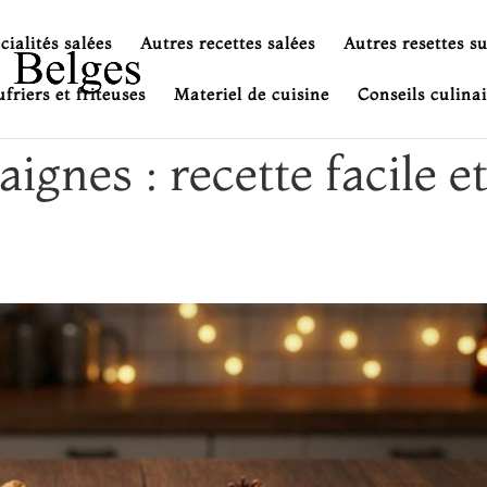
cialités salées
Autres recettes salées
Autres resettes s
friers et friteuses
Materiel de cuisine
Conseils culinai
ignes : recette facile e