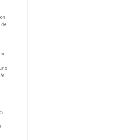
ron
, de
mme
 une
 le
es
e