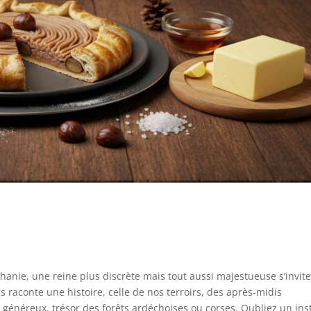
phanie, une reine plus discrète mais tout aussi majestueuse s’invite
us raconte une histoire, celle de nos terroirs, des après-midis
 généreux, trésor des forêts ardéchoises ou corses. Oubliez un ins