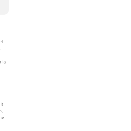
et
x
 la
it
s,
ine