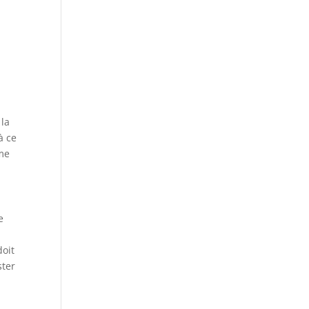
e
 la
à ce
ème
e
doit
ster