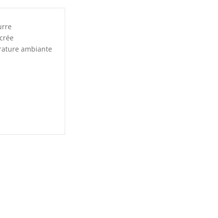
urre
crée
rature ambiante