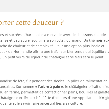
rter cette douceur ?
ées et sucrées, s’harmonise à merveille avec des boissons chaudes 
ntense et peu sucré, soulignera son côté gourmand. Un
thé noir au
uche de chaleur et de complexité. Pour une option plus locale et
doux de Normandie offrira une fraîcheur bienvenue qui équilibrera
, un petit verre de liqueur de châtaigne servi frais sera le point
ndise de fête, fut pendant des siècles un pilier de l’alimentation
rançaises. Surnommé
« l’arbre à pain »
, le châtaignier offrait un fru
lu en farine, permettait de confectionner pains, bouillies et galette
Châtaigne d’Ardèche » bénéficie d’ailleurs d’une Appellation d’Orig
alité et le savoir-faire ancestral liés à sa culture.