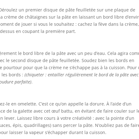
. Déroulez un premier disque de pâte feuilletée sur une plaque de
la crème de châtaignes sur la pâte en laissant un bord libre d’envi
moment de jouer si vous le souhaitez : cachez la fève dans la crème
 dessus en coupant la première part.
gèrement le bord libre de la pâte avec un peu d’eau. Cela agira co
ec le second disque de pâte feuilletée. Soudez bien les bords en
e pourtour pour que la crème ne s’échappe pas à la cuisson. Pour
 les bords :
(chiqueter : entailler régulièrement le bord de la pâte avec
oudure parfaite)
.
z-le en omelette. C’est ce qu’on appelle la dorure. À l’aide d’un
e de la galette avec cet œuf battu, en évitant de faire couler sur l
lever. Laissez libre cours à votre créativité : avec la pointe d’un
aces, épis, quadrillages) sans percer la pâte. N’oubliez pas de fair
pour laisser la vapeur s’échapper durant la cuisson.