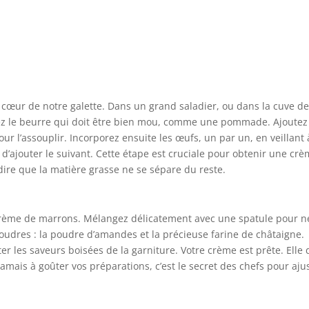
cœur de notre galette. Dans un grand saladier, ou dans la cuve d
osez le beurre qui doit être bien mou, comme une pommade. Ajoutez
pour l’assouplir. Incorporez ensuite les œufs, un par un, en veillant 
 d’ajouter le suivant. Cette étape est cruciale pour obtenir une cr
-dire que la matière grasse ne se sépare du reste.
a crème de marrons. Mélangez délicatement avec une spatule pour n
 poudres : la poudre d’amandes et la précieuse farine de châtaigne.
r les saveurs boisées de la garniture. Votre crème est prête. Elle 
jamais à goûter vos préparations, c’est le secret des chefs pour aju