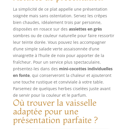
INTOLÉRANTS AU
ventilée de cette
Revêtue d'une cire
LACTOSE ET BIEN
La simplicité de ce plat appelle une présentation
poêle est en inox.
d'abeille lui offrant
AU-DELÀ : La
soignée mais sans ostentation. Servez les crêpes
Cela permet une
une protection
clarification
bien chaudes, idéalement trois par personne,
préhension
temporaire contre
élimine quasi
disposées en rosace sur des
assiettes en grès
ergonomique, tout
l'oxydation, la
intégralement le
en restant froide.
sombres ou de couleur naturelle pour faire ressortir
poêle à blinis en
lactose et la
TOUS FEUX : Les
acier MINERAL B
leur teinte dorée. Vous pouvez les accompagner
caséine - le ghee
ustensiles de la
De Buyer a un effet
d’une simple salade verte assaisonnée d’une
est naturellement
gamme CARBONE
antiadhésif
vinaigrette à l’huile de noix pour apporter de la
toléré par la
PLUS De Buyer
naturel. Un
fraîcheur. Pour un service plus spectaculaire,
plupart des
nécessite un
culottage est
présentez-les dans des
mini-cocottes individuelles
personnes
culottage dès la
nécessaire à la
intolérantes au
en fonte
, qui conserveront la chaleur et ajouteront
première
première
lactose. Ancré
une touche rustique et conviviale à votre table.
utilisation. Elle est
utilisation et l'effet
dans la tradition
Parsemez de quelques herbes ciselées juste avant
compatible avec
anti-adhérent
ayurvédique
de servir pour la couleur et le parfum.
tous types de feu,
s'améliore
depuis des
Où trouver la vaisselle
dont induction.
progressivement.
millénaires,
ENTRETIEN :
TOUS FEUX : Cette
adaptée pour une
compatible avec
Déglacez et rincez
poêle à blinis
présentation parfaite ?
les régimes paléo
à l'eau chaude,
MINERAL B De
et keto.
séchez puis huilez
Buyer convient à