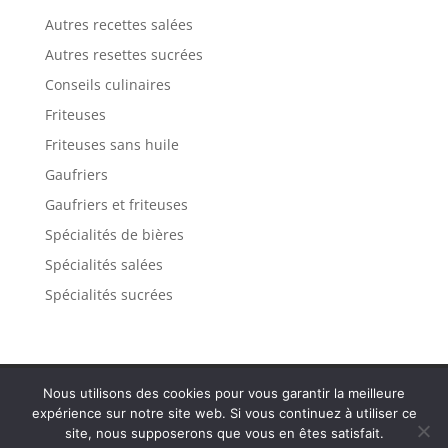
température sur la
Autres recettes salées
pièce après
séchage pour
Autres resettes sucrées
maintenir le
Conseils culinaires
revêtement
protecteur. La mini
Friteuses
poêle est facile à
Friteuses sans huile
utiliser et à
nettoyer, est livrée
Gaufriers
avec des poignées
Gaufriers et friteuses
confortables pour
Spécialités de bières
un transport
pratique.
Spécialités salées
Spécialités sucrées
Contact
Mentions légales
Plan de site
Nous utilisons des cookies pour vous garantir la meilleure
Politique de confidentialité
expérience sur notre site web. Si vous continuez à utiliser ce
site, nous supposerons que vous en êtes satisfait.