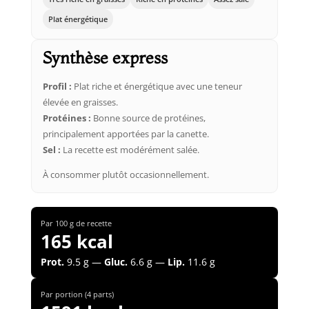
Plat énergétique
Synthèse express
Profil :
Plat riche et énergétique avec une teneur
élevée en graisses.
Protéines :
Bonne source de protéines,
principalement apportées par la canette.
Sel :
La recette est modérément salée.
À consommer plutôt occasionnellement.
Par 100 g de recette
165 kcal
Prot.
9.5 g —
Gluc.
6.6 g —
Lip.
11.6 g
Par portion (4 parts)