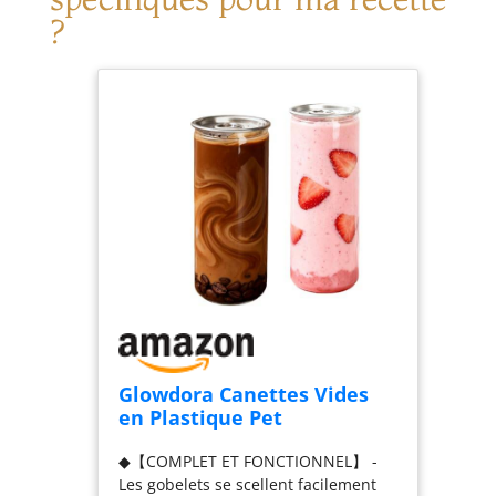
?
Glowdora Canettes Vides
en Plastique Pet
(250/300/330/500 ML) avec
◆【COMPLET ET FONCTIONNEL】 -
Couvercles, pour Jus Et
Les gobelets se scellent facilement
Smoothies, Diamètre 55