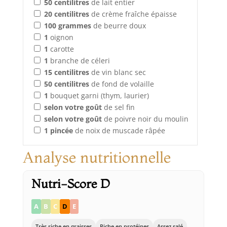
50
centilitres
de lait entier
20
centilitres
de crème fraîche épaisse
100
grammes
de beurre doux
1
oignon
1
carotte
1
branche de céleri
15
centilitres
de vin blanc sec
50
centilitres
de fond de volaille
1
bouquet garni (thym, laurier)
selon votre goût
de sel fin
selon votre goût
de poivre noir du moulin
1
pincée
de noix de muscade râpée
Analyse nutritionnelle
Nutri-Score D
A
B
C
D
E
Très riche en graisses
Riche en protéines
Assez salé