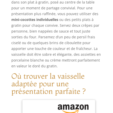
dense et lisse,
dispose d'une
de graisse.
dans son plat à gratin, posé au centre de la table
boissons dans les
l'huile ne pénètre
garantie de 12
DIMENSIONS : 15 x
pour un moment de partage convivial. Pour une
bars et cafés, ainsi
pas facilement.
mois
11 cm
présentation plus raffinée, vous pouvez utiliser des
que pour la
Remarque : afin de
COMPOSITION :
restauration.
mini-cocottes individuelles
ou des petits plats à
prolonger la durée
Acier inoxydable
gratin pour chaque convive. Servez deux crêpes par
de vie de la
CONTENU : 1
personne, bien nappées de sauce et tout juste
casserole émaillée,
passoire inox 15
sorties du four. Parsemez d’un peu de persil frais
nous vous
cm
ciselé ou de quelques brins de ciboulette pour
recommandons de
la laver à la main.
apporter une touche de couleur et de fraîcheur. La
Rincez-la à l'eau ou
vaisselle doit être sobre et élégante, des assiettes en
essuyez-la avec un
porcelaine blanche ou crème mettront parfaitement
chiffon doux pour
en valeur le doré du gratin.
la nettoyer, et dites
Où trouver la vaisselle
adieu aux
difficultés liées au
adaptée pour une
brossage avec de
présentation parfaite ?
la laine d'acier.
Excellent choix
pour un cadeau :
Topbooc casserole
émaillée aux