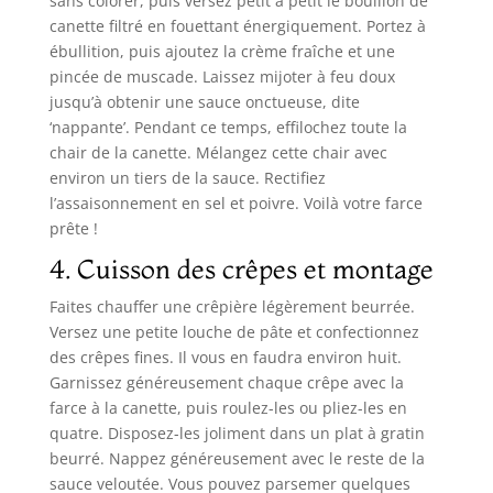
sans colorer, puis versez petit à petit le bouillon de
canette filtré en fouettant énergiquement. Portez à
ébullition, puis ajoutez la crème fraîche et une
pincée de muscade. Laissez mijoter à feu doux
jusqu’à obtenir une sauce onctueuse, dite
‘nappante’. Pendant ce temps, effilochez toute la
chair de la canette. Mélangez cette chair avec
environ un tiers de la sauce. Rectifiez
l’assaisonnement en sel et poivre. Voilà votre farce
prête !
4. Cuisson des crêpes et montage
Faites chauffer une crêpière légèrement beurrée.
Versez une petite louche de pâte et confectionnez
des crêpes fines. Il vous en faudra environ huit.
Garnissez généreusement chaque crêpe avec la
farce à la canette, puis roulez-les ou pliez-les en
quatre. Disposez-les joliment dans un plat à gratin
beurré. Nappez généreusement avec le reste de la
sauce veloutée. Vous pouvez parsemer quelques