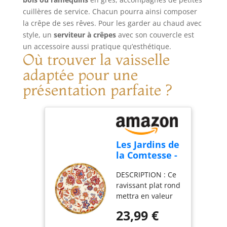
cuillères de service. Chacun pourra ainsi composer
la crêpe de ses rêves. Pour les garder au chaud avec
style, un
serviteur à crêpes
avec son couvercle est
un accessoire aussi pratique qu’esthétique.
Où trouver la vaisselle
adaptée pour une
présentation parfaite ?
Les Jardins de
la Comtesse -
Plat de
DESCRIPTION : Ce
service rond
ravissant plat rond
en mélamine
mettra en valeur
fleuris Ø 35,5
vos créations
cm -
23,99 €
culinaires avec ses
Collection