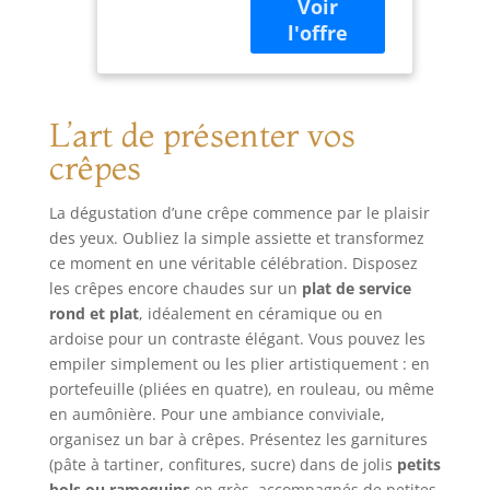
6200 réparateurs
de qualité
dans le monde,
supérieure a un
pour contribuer à
large diamètre de
la protection de
30 cm. Le
l’environnement et
revêtement
à la réduction des
antiadhésif permet
L’art de présenter vos
déchets FACILE À
de les réussir sans
crêpes
NETTOYER : Pièces
que les pancakes
amovibles
et crêpes
résistantes au
n’attachent. Facile
La dégustation d’une crêpe commence par le plaisir
lave-vaisselle pour
à nettoyer grâce à
des yeux. Oubliez la simple assiette et transformez
une utilisation
son revêtement
ce moment en une véritable célébration. Disposez
quotidienne sans
antiadhésif
les crêpes encore chaudes sur un
plat de service
effort CONTENU
Conception très
rond et plat
, idéalement en céramique ou en
DANS LA BOÎTE :
pratique avec
ardoise pour un contraste élégant. Vous pouvez les
Pied mixeur
poignées
empiler simplement ou les plier artistiquement : en
Moulinex
intégrées, pieds
portefeuille (pliées en quatre), en rouleau, ou même
Turbomix, gobelet
antidérapant,
en aumônière. Pour une ambiance conviviale,
de 800 ml
espace de
organisez un bar à crêpes. Présentez les garnitures
rangement du
(pâte à tartiner, confitures, sucre) dans de jolis
petits
cordon
bols ou ramequins
en grès, accompagnés de petites