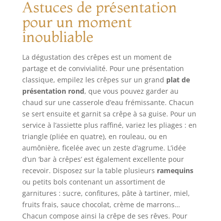
pour des
cachemire</li>
Astuces de présentation
ENGAGEMENT -
performances
</ul>
pour un moment
Nous sommes
fiables et durables.
votre grossiste
Design
inoubliable
fiable en
ergonomique et
équipements de
facile d'utilisation :
La dégustation des crêpes est un moment de
restauration à
Poignée
partage et de convivialité. Pour une présentation
travers l'Europe.
ergonomique et
classique, empilez les crêpes sur un grand
plat de
Nous offrons une
bouton d'éjection
présentation rond
, que vous pouvez garder au
expertise de
pratique pour une
longue date et
chaud sur une casserole d’eau frémissante. Chacun
utilisation
combinons qualité
se sert ensuite et garnit sa crêpe à sa guise. Pour un
confortable et un
durable, prix
changement
service à l’assiette plus raffiné, variez les pliages : en
équitables et
rapide des
triangle (pliée en quatre), en rouleau, ou en
conseil client
accessoires.
aumônière, ficelée avec un zeste d’agrume. L’idée
professionnel.
Compact et
d’un ‘bar à crêpes’ est également excellente pour
pratique pour un
recevoir. Disposez sur la table plusieurs
ramequins
usage quotidien :
ou petits bols contenant un assortiment de
Léger, doté d'un
garnitures : sucre, confitures, pâte à tartiner, miel,
câble de 1 mètre et
fruits frais, sauce chocolat, crème de marrons…
d'un design
Chacun compose ainsi la crêpe de ses rêves. Pour
compact, ce