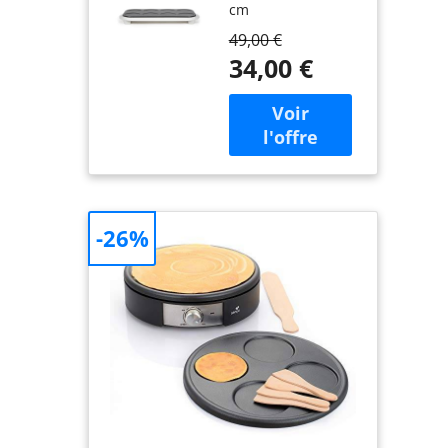
cm
49,00 €
34,00 €
-26%