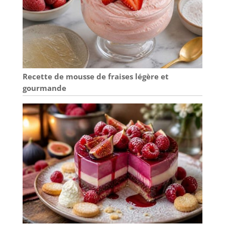
étaler la pâte, louche doseuse,
grande spatule et 4 spatules pour
mini crêpes. Tout le nécessaire pour
réussir vos crêpes maison comme un
pro.
Recette de mousse de fraises légère et
gourmande