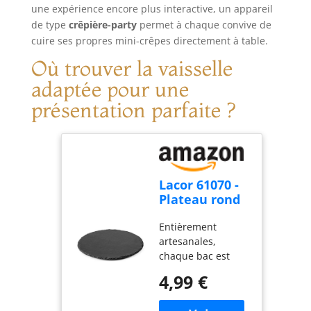
une expérience encore plus interactive, un appareil
mixeur est facile à
ranger et parfait
de type
crêpière-party
permet à chaque convive de
pour toutes vos
cuire ses propres mini-crêpes directement à table.
tâches de cuisine.
Où trouver la vaisselle
adaptée pour une
présentation parfaite ?
Lacor 61070 -
Plateau rond
pour tableau
Entièrement
noir, noir, 20
artesanales,
Ø(cm)
chaque bac est
unique et
4,99 €
transcrire Idéal
pour la