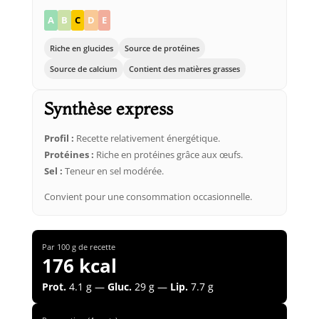
A
B
C
D
E
Riche en glucides
Source de protéines
Source de calcium
Contient des matières grasses
Synthèse express
Profil :
Recette relativement énergétique.
Protéines :
Riche en protéines grâce aux œufs.
Sel :
Teneur en sel modérée.
Convient pour une consommation occasionnelle.
Par 100 g de recette
176 kcal
Prot.
4.1 g —
Gluc.
29 g —
Lip.
7.7 g