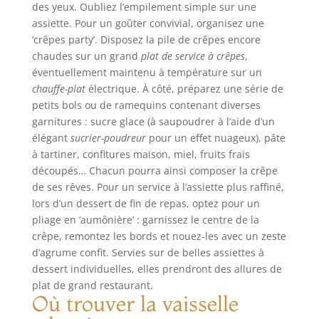
avec un gobelet
éclaboussures et
des yeux. Oubliez l’empilement simple sur une
pratique pour
les dégâts, pour
assiette. Pour un goûter convivial, organisez une
mesurer et mixer
une expérience
‘crêpes party’. Disposez la pile de crêpes encore
directement les
plus propre et plus
chaudes sur un grand
plat de service à crêpes
,
ingrédients,
agréable DESIGN
éventuellement maintenu à température sur un
simplifiant la
CONFORTABLE :
chauffe-plat
électrique. À côté, préparez une série de
préparation des
Une poignée
petits bols ou de ramequins contenant diverses
repas Contenu de
ergonomique avec
garnitures : sucre glace (à saupoudrer à l’aide d’un
la livraison :
une prise en main
élégant
sucrier-poudreur
pour un effet nuageux), pâte
Mixeur plongeant
texturée, pour
ErgoMixx 600 W
à tartiner, confitures maison, miel, fruits frais
expérience plus
avec 2 vitesses et
facile et plus
découpés… Chacun pourra ainsi composer la crêpe
gobelet doseur
confortable, idéal
de ses rêves. Pour un service à l’assiette plus raffiné,
pour une
lors d’un dessert de fin de repas, optez pour un
utilisation
pliage en ‘aumônière’ : garnissez le centre de la
fréquente
crêpe, remontez les bords et nouez-les avec un zeste
DURABLE : 2 lames
d’agrume confit. Servies sur de belles assiettes à
Zelkrom qui
dessert individuelles, elles prendront des allures de
garantissent des
plat de grand restaurant.
performances
Où trouver la vaisselle
durables