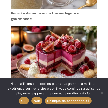
et les échanges.
sécurité et de
Achetez donc en
confort. Vous
toute confiance et
Recette de mousse de fraises légère et
n’avez plus à vous
ajoutez à votre
soucier de
gourmande
décoration de
manipuler, de
salon à la maison
réorganiser ou de
ou offrez à
nettoyer le set de
quelqu'un de
buffet à fondue
spécial un beau
avec précaution.
cadeau
Profitez d’un
d'anniversaire,
sentiment de
cadeau de
sécurité et de
pendaison de
confort sans
crémaillère
précédent. 5.
[Large
applicabilité] : Le
Nous utilisons des cookies pour vous garantir la meilleure
réchaud à aliments
Recette d’entremets aux figues et framboises
expérience sur notre site web. Si vous continuez à utiliser ce
est idéal pour :
site, nous supposerons que vous en êtes satisfait.
buffets, hôtels,
restaurants,
Oui
Non
Politique de confidentialité
brunchs, traiteurs,