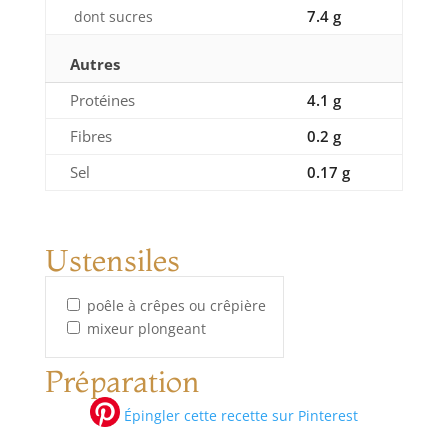
7.4 g
dont sucres
Autres
Protéines
4.1 g
Fibres
0.2 g
Sel
0.17 g
Ustensiles
poêle à crêpes ou crêpière
mixeur plongeant
Préparation
Épingler cette recette sur Pinterest