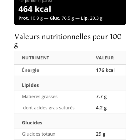
Par portion (4 parts)
464 kcal
Prot.
10.9 g —
Gluc.
76.5 g —
Lip.
20.3 g
Valeurs nutritionnelles pour 100
g
NUTRIMENT
VALEUR
Énergie
176 kcal
Lipides
Matières grasses
7.7 g
4.2 g
dont acides gras saturés
Glucides
Glucides totaux
29 g