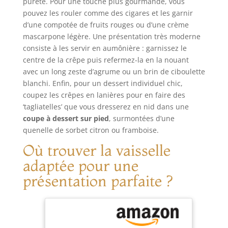
ANTIADHÉSIVES SANS PFOA –
pureté. Pour une touche plus gourmande, vous
vaisselle Utilisation
UTILISATION FACILE : Les plaques en
polyvalente en
pouvez les rouler comme des cigares et les garnir
fonte d’aluminium avec revêtement
cuisine : des
d’une compotée de fruits rouges ou d’une crème
antiadhésif sans PFOA permettent de
cuisines
mascarpone légère. Une présentation très moderne
cuire les crêpes sans qu’elles
domestiques aux
consiste à les servir en aumônière : garnissez le
accrochent et facilitent le nettoyage
restaurants,
centre de la crêpe puis refermez-la en la nouant
après utilisation. KIT COMPLET POUR
boulangeries,
avec un long zeste d’agrume ou un brin de ciboulette
RÉUSSIR VOS CRÊPES : Cette crêpière
hôtels et pizzerias,
blanchi. Enfin, pour un dessert individuel chic,
est livrée avec tous les accessoires
notre robot
coupez les crêpes en lanières pour en faire des
nécessaires : râteau en bois pour
pâtissier électrique
‘tagliatelles’ que vous dresserez en nid dans une
étaler la pâte, louche doseuse,
fait des merveilles
coupe à dessert sur pied
, surmontées d’une
grande spatule et 4 spatules pour
dans divers
mini crêpes. Tout le nécessaire pour
contextes. C’est
quenelle de sorbet citron ou framboise.
réussir vos crêpes maison comme un
l’outil idéal pour
Où trouver la vaisselle
pro.
mélanger la crème,
adaptée pour une
les légumes et les
pâtes
présentation parfaite ?