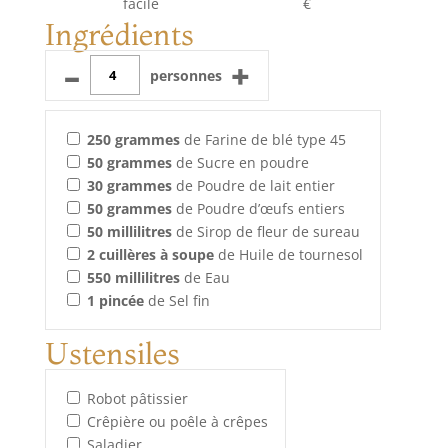
facile
€
Ingrédients
–
+
personnes
250
grammes
de Farine de blé type 45
50
grammes
de Sucre en poudre
30
grammes
de Poudre de lait entier
50
grammes
de Poudre d’œufs entiers
50
millilitres
de Sirop de fleur de sureau
2
cuillères à soupe
de Huile de tournesol
550
millilitres
de Eau
1
pincée
de Sel fin
Ustensiles
Robot pâtissier
Crêpière ou poêle à crêpes
Saladier