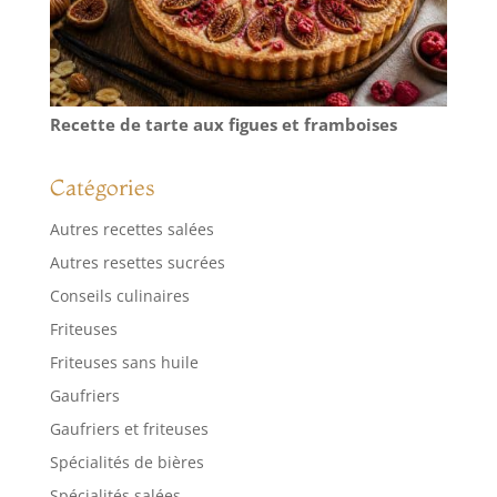
dans ces adorables
coupes à dessert
en verre. IDÉALES
POUR DE
NOMBREUSES
Recette de tarte aux figues et framboises
GOURMANDISES :
ce magnifique
Catégories
ensemble de
coupes à dessert
Autres recettes salées
est idéal pour
servir de la glace,
Autres resettes sucrées
des parfaits, du
Conseils culinaires
pudding, du yaourt
glacé, de la glace
Friteuses
italienne, des
Friteuses sans huile
parfaits aux fruits,
des épices, des
Gaufriers
bonbons, des noix
Gaufriers et friteuses
et bien plus
Spécialités de bières
encore. Offrez à
vos desserts une
Spécialités salées