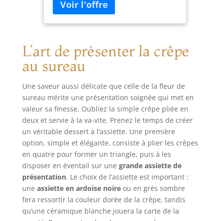
d’environ 29,5 cm, ou une plaque
détacher et à
pour cuire 4 mini crêpes
nettoyer : la tête
simultanément. Idéal pour une crêpe
inclinable s’arrête
party conviviale en famille ou entre
automatiquement
amis. PUISSANCE 1500W – CUISSON
lorsqu’on la
L’art de présenter la crêpe
RAPIDE ET HOMOGÈNE : Grâce à sa
soulève, ce qui
au sureau
puissance de 1500W, cet appareil à
permet de fixer ou
crêpes chauffe rapidement et assure
de retirer
Une saveur aussi délicate que celle de la fleur de
une répartition uniforme de la
facilement les
sureau mérite une présentation soignée qui met en
chaleur pour des crêpes
accessoires de
parfaitement dorées. Préparez
mixage. Il suffit de
valeur sa finesse. Oubliez la simple crêpe pliée en
facilement crêpes, pancakes, blinis
tourner et de
deux et servie à la va-vite. Prenez le temps de créer
ou galettes selon vos envies.
soulever le bol
un véritable dessert à l’assiette. Une première
THERMOSTAT RÉGLABLE POUR UNE
pour le détacher.
option, simple et élégante, consiste à plier les crêpes
CUISSON MAÎTRISÉE : Adaptez la
Les accessoires, y
en quatre pour former un triangle, puis à les
cuisson de vos recettes grâce au
compris le bol, le
disposer en éventail sur une
grande assiette de
thermostat réglable et aux voyants
crochet et la tige,
présentation
. Le choix de l’assiette est important :
lumineux indiquant lorsque la
sont en acier
une
assiette en ardoise noire
ou en grès sombre
plaque est prête. Ajustez facilement
inoxydable de
fera ressortir la couleur dorée de la crêpe, tandis
la température pour réussir vos
qualité alimentaire
qu’une céramique blanche jouera la carte de la
crêpes à tous les coups. PLAQUES
et passent au lave-