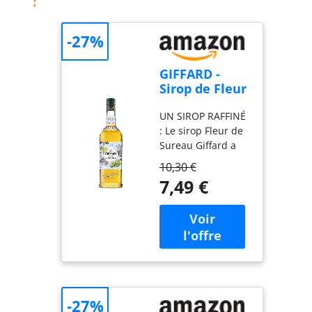
-27%
GIFFARD -
Sirop de Fleur
de Sureau -
UN SIROP RAFFINÉ
Recette et
: Le sirop Fleur de
Fabrication
Sureau Giffard a
Françaises -
une délicate robe
Floral et
10,30 €
ambrée. Son doux
Désaltérant -
7,49 €
parfum
1 Litre
rafraîchissant aux
notes florales
apporte une
touche de finesse à
de nombreux
cocktails avec ou
sans alcool. DES
-27%
ARÔMES ACIDULÉS